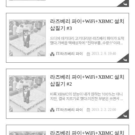
스 이미지를 SD 메모리에 쓰기 위한 툴을 준비했다.
내가 선택한 건 Win32 Disk Imager. 다음으로 이
런저런 리눅스 판본들을 받아서 설치해봤다. 그 중
내가 최종적으로 선택한 것은 Raspbmc. 이 중
Network Image를 다운받아 설치했다. 커피나 한
라즈베리 파이+WiFi+XBMC 설치
잔 하라는데… 더치 드립이라도 내릴 수 있을 만한
삽질기 #3
긴 시간이 걸렸다. 그래서, 라면을 끓였다… ㅋㅋㅋ
한참의 시간이 지난 뒤에 XBMC가 정상적으로 구
동되는 것을 확인했다. 다음으로 설치한 건 무선 네
드디어 아기다리 고기다리던 라즈베리 파이가 도착
트워크 모듈. 우선 XBMC를 종..
했다.가벼운 택배상자에 "전자부품..수량:1"이라고
만 써있어서 긴가민가할 정도였다. 그리고, 상자를
열자 두두둥! 마지막으로 포장 비닐을 벗기자 위용
IT/라즈베리 파이
2013. 2. 9. 19:40
이 드러난다. 라즈베리 파이! 사전에 구입한 케이스
와 방열판을 조립하니 아래와 같다. 이리하여 라즈
베리 파이의 조립이 완료되었다. 기대기대!
라즈베리 파이+WiFi+XBMC 설치
삽질기 #2
비록 XBMC의 성능이 내가 원하는 100%는 아니
지만, 결국 지르기로 했다.미진한 부분은 쓰면서 채
울 수 있을 것 같기도 했고… 몇달 전만 해도 라즈베
리 파이는 해외에서 직도입하거나 구매대행을 해야
IT/라즈베리 파이
2013. 2. 2. 22:00
만 했다.하지만, 지금은 무려 옥션에서도 구매할 수
있게 되었다. 만세! 국내에서 구매할 수 있는 곳이 세
군데 정도 되는데, 배송비를 포함해 보면 금액은 다
똑같다.그래서, 옥션에서 그냥 지르기로 했다. 근데,
라즈베리 파이는 케이스가 포함되어있지 않다.그래
라즈베리 파이+WiFi+XBMC 설치
서 별도로 구입할 필요가 있다.그리고, 사는 김에 방