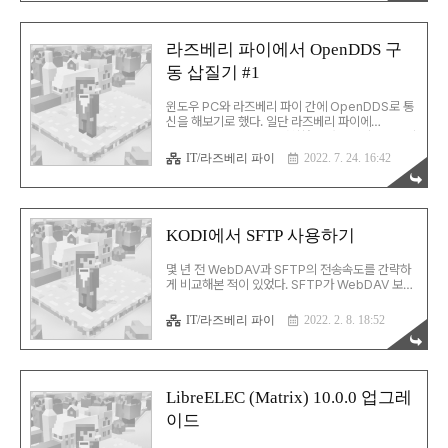
력하기만 하면 리눅스를 설치할 수 있다. wsl --
install 리눅스 명령창이 뜨고, 계정 정보를 입력하
면 일단 설치는 종료됨. OpenDDS 홈페이지의 설
라즈베리 파이에서 OpenDDS 구
명에 따르면 우분투 20.04.3 LTS x86_64 환경
동 삽질기 #1
에서 테스트되었다고 한다. 설치된 버전은 20.04
LTS이고, 20.04.4 LTS로 업데이트했으니 별 문
제 없을 듯. 다음 할 일은 당연한 얘기지만, 개발 환
윈도우 PC와 라즈베리 파이 간에 OpenDDS로 통
경을 설치하는 것. sudo apt ..
신을 해보기로 했다. 일단 라즈베리 파이에
Raspberry Pi OS를 설치하는 것으로 시작. 64비
트 OS를 설치할 수도 있지만, 딱히 필요하진 않아
IT/라즈베리 파이
2022. 7. 24. 16:42
그냥 32비트 버전을 설치. 라즈베리 파이는 물론 멀
쩡한 컴퓨터니까 키보드, 마우스, 모니터 연결해서
그냥 사용해도 된다. 하지만, 공간이 부족하니 모두
가 하는대로 원격으로 연결하기로 했다. 당연히 선
택한 솔루션은 RDP(원격 데스크톱 연결). 그런데,
KODI에서 SFTP 사용하기
왠지 연결에 계속 실패한다. 구글링 해보면 동일한
현상에 대한 얘긴 많은데, 무엇 하나 적용 가능한 해
몇 년 전 WebDAV과 SFTP의 전송속도를 간략하
결책이 없었다. 결국은 무난한 솔루션인 VNC으로
게 비교해본 적이 있었다. SFTP가 WebDAV 보다
최종 결정 TigerVNC 등은 연결이 정상적으로 되
도 빠른 최강의 성능을 보여줬었다. 그 땐 어쨌거나
지 않아, VNC Viewer로 연결하는 것으로 ..
WebDAV가 더 많이 쓰이기도 했고, 성능 차이가
IT/라즈베리 파이
2022. 2. 8. 18:52
아주 큰 건 아니라 WebDAV으로 결론냈었다. 최근
에 다시 한 번 간단히 돌려봤는데, 역시 SFTP가 속
도도 더 빠르고 랙도 덜 걸렸다. 그래서 차재에 정들
었던 WebDAV을 버리고 SFTP로 넘어가기로 했
다. PC에서 사용하는 RaiDrive는 설정만 간단히
LibreELEC (Matrix) 10.0.0 업그레
바꾸면 되지만, 역시 문제는 LibreELEC(KODI).
이드
KODI의 기본 구성에 SFTP가 포함되어 있지 않다.
SFTP가 설치되지 않은 KODI에 SFTP를 설치하