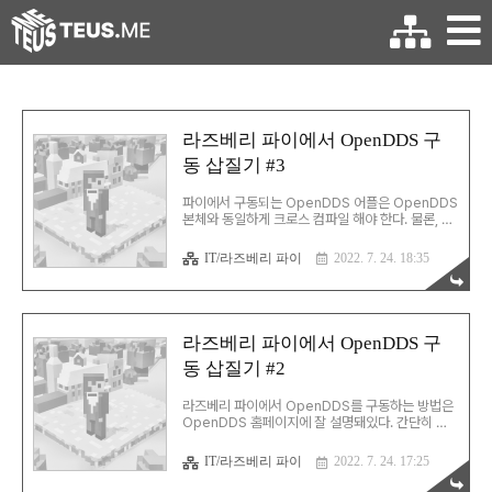
라즈베리 파이에서 OpenDDS 구
동 삽질기 #3
파이에서 구동되는 OpenDDS 어플은 OpenDDS
본체와 동일하게 크로스 컴파일 해야 한다. 물론, 관
련 라이브러리들을 죄다 파이에 올리면 컴파일 못
할 이유는 없지만, 효율이 너무 떨어진다.
IT/라즈베리 파이
2022. 7. 24. 18:35
OpenDDS를 사용하는 어플의 빌드를 위해서는
MPC 또는 CMake를 사용할 수 있다. 난 CMake
를 선택했다. sudo apt install cmake 통상적인
내용 외에 cmake 스크립트에 추가적으로 적어줘
야 할 내용들은 아래와 같다. - 컴파일러(크로스 컴
라즈베리 파이에서 OpenDDS 구
파일러) - 컴파일 옵션에 -Wno-pasbi 추가 -
동 삽질기 #2
OpenDDS 관련 디렉토리 - OpenDDS 라이브러
리 추가해야 할 라이브러리 등은 Developer's
Guide에 잘 나와있기는 개뿔... 그냥 열심히 잘 찾
라즈베리 파이에서 OpenDDS를 구동하는 방법은
아야 한다. 이걸 찾는 건 그..
OpenDDS 홈페이지에 잘 설명돼있다. 간단히 말
하면 리눅스 환경에서 크로스 컴파일해서 파이에 올
리는 것 예전같으면 리눅스 머신을 따로 만들거나,
IT/라즈베리 파이
2022. 7. 24. 17:25
가상머신 위에 리눅스를 올렸겠지만... 우리에겐
WSL이 있습니다, 휴먼. 파워셸에서 아래와 같이 입