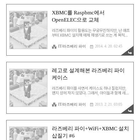
OpenELEC은 6개월 전에 설치했을 때와 비교하면
미묘한 변화들이 있었다. 1. 자막 폰트 저장 위치의
변경 이전 버전에서의 사용자 자막 저장 위치는
XBMC를 Raspbmc에서
/storage/.xbmc/userdata/media/Fonts 였
OpenELEC으로 교체
다.이것이 /storage/.xbmc/media/Fonts 로 바
뀌었다. 2. 하지만, 재생목록/비밀번호 저장 위치는
그대로임 sources.xml, passwords,xml의 저
라즈베리 파이의 활용도는 무궁무진하지만, 난 애초
장 위..
부터 XBMC 설치해 매체 재생기로 쓰는 게 목적이
었다. 그리고, 계속 Raspbmc를 설치한 상태로 1년
이상 사용해왔다. 그러다 어디선가 줏어들은
IT/라즈베리 파이
2014. 4. 20. 02:45
"Raspbmc도 좋아! 하지만, OpenELEC가 짱이
야!"에 필 받아 OpenELEC으로 갈아탔다. 현재
XBMC의 빌드가 12.x 대인데, 조만간
13.0(Gotham)이 나올 예정이라 연습삼아 한번 손
대고 싶기도 했고… 하지만, 막상 설치해보니, 별다
레고로 설계해본 라즈베리 파이
른 차이를 느낄 수 없었다. 무엇보다 기본 스킨인
케이스
Confluence를 다른 걸로 바꾸기 어려우니 화면부
터 그대로다… 미묘한 차이들이 좀 있어 스크랩 차원
에서 기록… 1. 영상 재생시 Raspbmc보다 약간 빨
라즈베리 파이를 사면서 케이스도 하나 질렀지만,
리 뜨는 기분 편견일 수도 있지만, 영상이 살..
왠지 성에 차지 않았다. 그래서, 아이들과 함께 레고
로 일단 습작을 만들었다. 그 다음에 LEGO Digital
Designer(LDD)로 다시 그렸다. 색의 배치는 루빅
IT/라즈베리 파이
2013. 2. 21. 03:05
스 큐브를 연상시키는 단순한 배치를 썼고, 아이들
이 원하는 컨셉을 추가했다.그리고, 필요한 블럭들
의 리스트를 확인… 마지막으로, 집에 있는 블럭을
확인한 뒤에 없는 블럭들을 주문했다.텐토이에서 벌
크 레고를 주문할 수 있다. 이제 블럭들이 오면 조립
라즈베리 파이+WiFi+XBMC 설치
하는 일만 남은 것 같다. 히히히 (추가) 조립 완료!
삽질기 #6