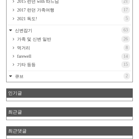
21
2015 런던 with 따느님
17
2017 런던 가족여행
5
2021 독도!
63
신변잡기
26
가족 및 신변 일반
8
먹거리
farewell
14
15
기타 등등
2
큐브
인기글
최근글
최근댓글