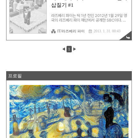
삽질기 #1
열판도 같이 구입… 그런데, 우리집 환경은 라즈베리
파이를 무선 LAN에서 사용해야 한다.그래서 라즈
베리 파이에 연결 가능한 것을 하나 구입하기로 했
라즈베리 파이는 딱 1년 전인 2012년 1월 29일 영
다.선택한 제품은 ipTime의 NCUBIC. 이렇게 ..
국의 라즈베리 파이 재단에서 공개한 SBC이다. 저
렴한 가격에 높은 성능을 보장하는 라즈베리 파이지
만, 그닥 관심을 두지 않았다.이게 있다고 딱히 뭘 할
IT/라즈베리 파이
2013. 1. 31. 00:43
수 있을 것 같지 않았기 때문이다. 그런데, 내 티비와
PC 구성을 보니, 이거 하나면 현재 구성의 문제를
한방에 해결할 수 있다는 걸 알았다.미디어센터의
지존 XBMC가 이 라즈베리 파이에서 돌아가기 때
◀
1
▶
문이었다. 그래서, 이걸 구성하기로 하고, 설치를 준
비하기로 했다. 1. SD 메모리 라즈베리 파이는 하드
디스크 대신 SD 메모리를 사용한다.OS 및 관련 어
플을 설치하는데는 4GB면 충분하다고 한다. 혹시
집에 남는 SD 메모리가 있는지 뒤져봤다. 4기가 둘,
8기가 하나, 16기가 하나… 그렇다..
프로필