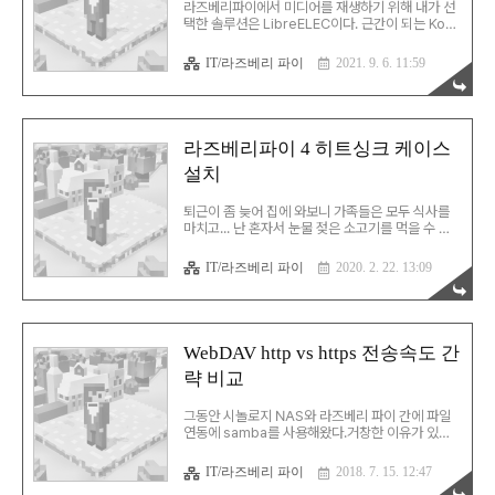
려면 Add-ons에서 찾아서 설치해줘야 한다. 찾을
라즈베리파이에서 미디어를 재생하기 위해 내가 선
위치는 다음과 같다:..
택한 솔루션은 LibreELEC이다. 근간이 되는 Kodi
가 올해 2월에 19.0으로 업그레이드되며 Matrix라
는 이름을 가졌는데, 이제 실제로 파이에서 적용할
IT/라즈베리 파이
2021. 9. 6. 11:59
수 있는 LibreELEC 10.0.0이 정식으로 공개되었
다. 이번 LibreELEC 업그레이드는 기능보다 라즈
베리파이 4의 성능을 극대화하기 위한 코어 기능의
향상이 메인인 듯 하다. 리눅스 커널 등을 업그레이
드하며 HDMI 출력을 4Kp30까지 올렸고, HDR 출
라즈베리파이 4 히트싱크 케이스
력을 지원하며 HEVC HW 디코딩을 제대로 활용한
설치
다. 덕분에 라즈베리파이 Zero 등에 대한 지원은 중
단되었다. 커다란 변화 때문인지 업그레이드보다는
완전 재설치를 권장해서 SD 메모리를 밀고 다시 깔
퇴근이 좀 늦어 집에 와보니 가족들은 모두 식사를
아봤다. 하는 김에 설정 파일을 수..
마치고... 난 혼자서 눈물 젖은 소고기를 먹을 수 밖
에 없었다... 헛헛한 마음을 달래줄 물건이 둘 와있었
는데, 하나는 라즈베리 파이 4 히트싱크 케이스... 나
IT/라즈베리 파이
2020. 2. 22. 13:09
머지 하나는 공식 파워 서플라이. 기존에 사용하던
케이스는 팬(Fan SHIM)과 함께 사용하던 모델이었
다. 나름 소음이 큰 편도 아니고, 그럭저럭 쓸만은 했
는데, 사용하다보니 사소한 문제들이 부각되어 보였
다. 밤에는 팬 소음이 들린다는 점과, CPU SoC에
WebDAV http vs https 전송속도 간
만 팬이 적용되고 다른 부분엔 적용되지 않았다는
략 비교
점. 구글링 해보면 라즈베리파이 4의 열 테스트 자
료를 쉽게 찾을 수 있는데, 일단 CPU 외에도 메모리
의 열이 상당히 높다. 자료에 따라서는 이더넷 칩의
그동안 시놀로지 NAS와 라즈베리 파이 간에 파일
온도가 더 높다는 자료도 볼 수 있고..
연동에 samba를 사용해왔다.거창한 이유가 있는
건 아니었고, SMB 정도면 쓸만한 프로토콜이라는
편견이 아무래도 컸다… 그런데, 생각해보니, 시놀로
IT/라즈베리 파이
2018. 7. 15. 12:47
지와 Kodi 모두 리눅스 환경에서 동작하는데, 웬