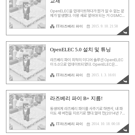
교체
OpenELEC과 더 비슷하고, 신경 써서 봐야할 내용
은 아래와 같다. 1. 접속 계정 LibreELEC의 계정은
root/libreelec 이다. 2. 자막 폰트의 위치 자막 폰
OpenELEC을 업데이트하다가 뭔가 알 수 없는 문
트는 ..
제가 발생했다. 이왕 새로 엎어야 되는 거 OSMC로
갈아타기로 했다. 1. 설치 설치 후의 사용법이야 사
실상 동일하지만, 설치과정은 OSMC가 편한 편이
IT/라즈베리 파이
2015. 9. 10. 21:58
다. 아래 화면과 같은 설치 프로그램을 별도로 지원
한다. USB 포트에 SD 카드를 꽂은 뒤 설치 프로그
램을 실행하고 옵션만 잘 선택하면 간단하게 작업이
끝난다. 2. 계정의 차이 OpenELEC의 계정은
root/openelec 인데, OSMC는 osmc/osmc
OpenELEC 5.0 설치 및 튜닝
이다. 3. 자막 폰트의 위치 자막 폰트는
/usr/share/kodi/media/Fonts에 위치한다.
라즈베리 파이 최적의 미디어 솔루션 OpenELEC
SFTP 클라이언트로 저장할 수 있는데, 해당 폴더는
이 5.0으로 업데이트되었다. OpenELEC은
쓰기가 막혀있다. 터미널에서 아래와 같이 권한을
XBMC 기반의 솔루션인데, 이 XBMC는
변경한 뒤에, cd /usr/sh..
13(Gotham)에서 14대로 올라가며 이름을 KODI
IT/라즈베리 파이
2015. 1. 3. 16:01
로 바꿨다. 그리고, KODI의 정식버전이 공개되면서
이를 적용한 OpenELEC도 5.0으로 업데이트된 것
이다. 1. 기존 설정의 사소한 변화 기존 버전에서 크
게 변한 것은 없지만, 뭔가 사소하게 변했다. -
id/password는 그대로임 (root/openelec) -
라즈베리 파이 B+ 지름!
자막 글꼴 저장 위치가
/storage/.kodi/media/Fonts로 바뀜 -
동생에게 라즈베리 파이를 사주기로 하면서, 내 파
sources.xml, passwords,xml의 저장 위치는
이도 새 버전을 지르기로 했다.얼마 전(2014년 7
/storage/.kodi/userdata로 바뀜 2. 스킨 변경
월)에 B+ 모델이 출시됐는데, 이걸 케이스를 포함해
기본 스킨인 Confluenc..
서 두 조를 샀다. 이전 버전과 마찬가지로 이번에도
IT/라즈베리 파이
2014. 10. 18. 00:18
역시 크기는 압도적이다. 정말 작다! 그리고,
OpenELEC 최신 버전인 4.2.1을 클린설치 했다.