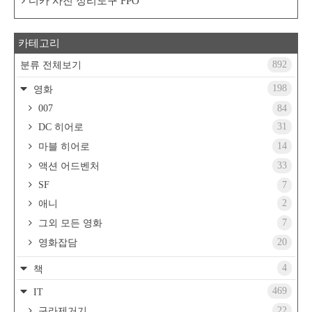
디카 사진 정리도구 FPO
카테고리
892
분류 전체보기
198
영화
007
84
31
DC 히어로
14
마블 히어로
33
액션 어드벤처
SF
7
2
애니
7
그외 모든 영화
20
영화잡담
4
책
469
IT
22
구라제거기