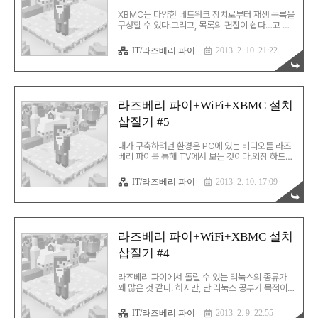
XBMC는 다양한 네트워크 장치로부터 재생 목록을
구성할 수 있다.그리고, 목록의 편집이 쉽다…고 한
다…그런데, 난 왠지 UI에서 목록을 수정하거나 삭
제하는 방법을 찾지 못했다. 그래서, 걍 한방에 수정
IT/라즈베리 파이
2013. 2. 10. 21:22
할 수 있는 방법을 찾아봤다.SFTP로 접속해서
/home/pi/.xbmc/userdata/ 로 가서 xml 파일
들을 수정하면 된다. 우선 SFTP를 지원하는 클라이
언트를 하나 준비했다. 그 유명한 WinSCP. 설치한
뒤에 기본 id/password로 접속한다. 다음
라즈베리 파이+WiFi+XBMC 설치
/home/pi/.xbmc/userdata/ 로 이동한다.그럼
삽질기 #5
xml 파일이 여러 개 보인다.이 중 sources.xml 파
일을 적절히 편집하면 재생 목록을 수정/삭제할 수
있다.수정을 한 뒤 라즈베리 파이를 재부팅하면 수
내가 구축하려던 환경은 PC에 있는 비디오를 라즈
정 결과가 반영된다.
베리 파이를 통해 TV에서 보는 것이다.외장 하드로
구축해볼까하는 생각도 있는데, 일단 다음으로 패
스… XBMC는 아주 다양한 방법으로 원격에 있는
IT/라즈베리 파이
2013. 2. 10. 17:09
파일들을 읽어서 재생할 수 있다.FTP, SMB(윈도우
파일 공유), NFS, Air Play 등등… 처음에 생각한
건 클래식하게 FTP로 연결하는 것이다.그런데,
FTP로 연결하니 사소한 문제가 있다.한글이나 한자
등이 제대로 읽히지 않는다는 것. FTP의 문자셋을
라즈베리 파이+WiFi+XBMC 설치
설정하면 된다지만, 내가 뭐하는 짓인가 싶어 패스.
삽질기 #4
최종적으로 선택한 것은 SMB 즉, 윈도우 파일 공
유. 한 10년 쯤 전에는 SMB를 유닉스나 리눅스에
서 쓰려면 특이한 짓을 했어야 했다.하지만, 지금은
라즈베리 파이에서 돌릴 수 있는 리눅스의 종류가
id/password만 지정하면 간단히 S..
꽤 많은 것 같다. 하지만, 난 리눅스 공부가 목적이
아니라 Wi-Fi 미디어 구동기가 목적이라, 그것에 적
합한 것을 찾기로 했다. 우선 라즈베리 파이 용 리눅
IT/라즈베리 파이
2013. 2. 9. 22:55