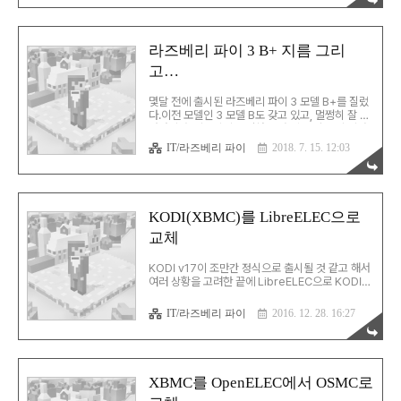
samba냐…게다가, SMB 프로토콜 자체는 꽤 안정
적인 게 사실인데, samba는 결코 그런 수준이 아니
다… 라즈베리 파이도 새로 산 김에 관련 환경을 바
꿔보기로 했다.그런데, 이왕에 바꿀 거 다른 프로토
라즈베리 파이 3 B+ 지름 그리
콜들이랑 성능은 어느 정도 차이가 나는지도 확인해
고…
보기로 했다. 비교 대상은 NFS, WebDAV, sftp.특
히, WebDAV은 http, https(SSL) 환경에서 속도
를 모두 비교해보기로 했다. 비교 방법은 단순하
몇달 전에 출시된 라즈베리 파이 3 모델 B+를 질렀
다.LAN 환경에서 특정 파일(1.4..
다.이전 모델인 3 모델 B도 갖고 있고, 멀쩡히 잘 돌
아가지만, 지름신이 강림하면 다 필요 없는 일.게다
가, HEVC 동영상에선 가끔 프레임 드랍이 발생하
IT/라즈베리 파이
2018. 7. 15. 12:03
기도 하고… 1. 라즈베리 파이 3 모델 B+ 이전 모델
들과 가장 다른 점은 SoC에 히트 스프레더(뚜껑)가
달려있다는 점이다.물론, 칩들의 배치도 일부 바뀌
었고. 참고로, 3 모델 B는 아래와 같다.SoC에 적혀
있는 모델 번호가 보인다. 케이스를 따로 사는 것이
KODI(XBMC)를 LibreELEC으로
귀찮아서 케이스를 함께 판매하는 곳을 찾았다.케이
교체
스에는 (사진에선 잘 안 보이지만) 방열판과 함께 쿨
링팬이 포함되어 있다. 방열판은 총 3개가 들어있
다.각각 SoC, 이더넷, 전원 안정기에 부착할 것들.
KODI v17이 조만간 정식으로 출시될 것 같고 해서
조립을 끝낸 모습은 아래와 같다.냉각..
여러 상황을 고려한 끝에 LibreELEC으로 KODI를
갈아타기로 했다.LibreELEC은 현재 알파 단계이
고, 현재 공개된 v7.90.010이 마지막 알파버전으로
IT/라즈베리 파이
2016. 12. 28. 16:27
이후 베타로 진입한다고 한다. 좀 성급한 것 같아도
굳이 이 버전으로 빨리 넘어간 건 무엇보다도 기본
스킨인 Estuary 때문이었다.아래와 같은 형태인데,
들어갈 기능 다 들어있고, 군더더기가 없다.라즈베
리 파이에서도 특별한 성능의 저하를 야기하지 않는
XBMC를 OpenELEC에서 OSMC로
것으로 보이고. 설치 및 설정 과정은 OSMC보단