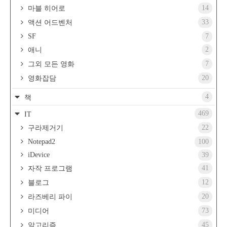
14
마블 히어로
33
액션 어드벤처
SF
7
2
애니
7
그외 모든 영화
20
영화잡담
4
책
469
IT
22
구라제거기
Notepad2
100
iDevice
39
41
자작 프로그램
12
블로그
20
라즈베리 파이
73
미디어
45
알고리즘