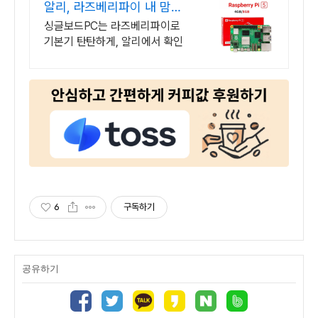
알리, 라즈베리파이 내 맘에
쏙드는 오늘의 특가
싱글보드PC는 라즈베리파이로
기본기 탄탄하게, 알리에서 확인
6
구독하기
공유하기