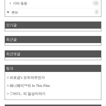
15
기타 등등
2
큐브
인기글
최근글
최근댓글
링크
피로곰's 모두의무언가
페니웨이™의 In This Film
♡바다.. 의 일상이야기