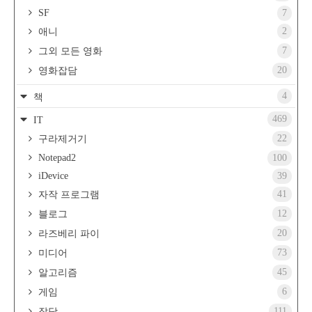
SF
7
2
애니
7
그외 모든 영화
20
영화잡담
4
책
469
IT
22
구라제거기
Notepad2
100
iDevice
39
41
자작 프로그램
12
블로그
20
라즈베리 파이
73
미디어
45
알고리즘
6
게임
111
잡담