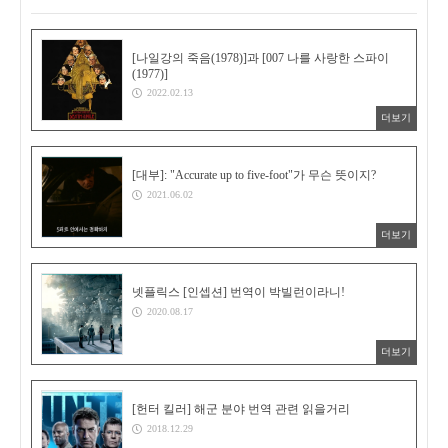
[나일강의 죽음(1978)]과 [007 나를 사랑한 스파이
(1977)]
2022.02.13
더보기
[대부]: "Accurate up to five-foot"가 무슨 뜻이지?
2021.06.02
더보기
넷플릭스 [인셉션] 번역이 박빌런이라니!
2020.08.17
더보기
[헌터 킬러] 해군 분야 번역 관련 읽을거리
2018.12.29