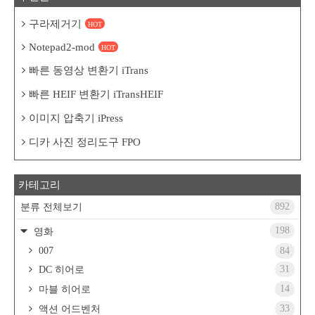
구라제거기
HOT
Notepad2-mod
HOT
빠른 동영상 변환기 iTrans
빠른 HEIF 변환기 iTransHEIF
이미지 압축기 iPress
디카 사진 정리도구 FPO
카테고리
892
분류 전체보기
198
영화
007
84
31
DC 히어로
14
마블 히어로
33
액션 어드벤처