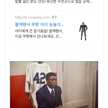
발볼 넓은 분도 안심! 푹신한 쿠션감으로 발을 감싸주
는 신발을 경험하세요.
http://m.coupang.com
광고
블랙팬서 쿠팡 아이 눈높이
맞춘 장난감
아이에게 큰 즐거움을! 블랙팬서,
지금 쿠팡에서 만나보세요. 선물
고민은 이제 그만, 와우회원 무료
배송으로 아이 마음을 사로잡으
세요!