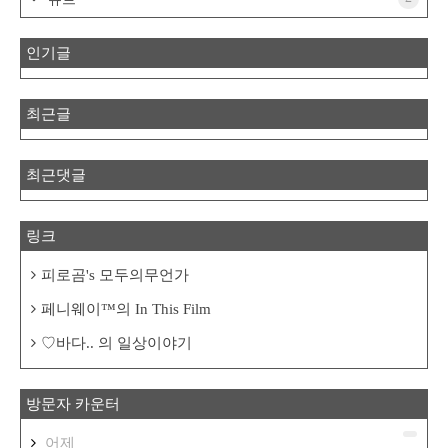
인기글
최근글
최근댓글
링크
피로곰's 모두의무언가
페니웨이™의 In This Film
♡바다.. 의 일상이야기
방문자 카운터
어제