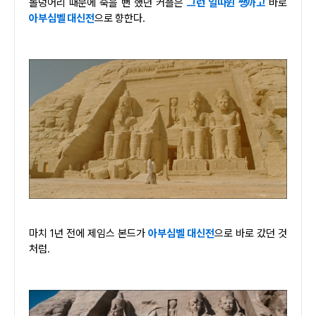
돌덩어리 때문에 죽을 뻔 했던 커플은
그런 일따윈 쌩까고
바로
아부심벨 대신전
으로 향한다.
마치 1년 전에 제임스 본드가
아부심벨 대신전
으로 바로 갔던 것
처럼.