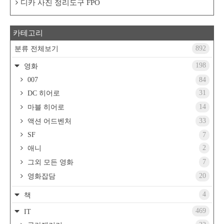
디카 사진 정리도구 FPO
카테고리
892
분류 전체보기
198
영화
007
84
31
DC 히어로
14
마블 히어로
33
액션 어드벤처
SF
7
2
애니
7
그외 모든 영화
20
영화잡담
4
책
469
IT