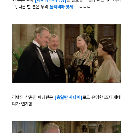
한 분은 후에
[제시카 추리극장]
을 맡으실 안젤라 랜스베리 이시
고, 다른 한 분은 무려
올리비아 핫세
.... ㄷㄷㄷ
리넷의 삼촌인 페닝턴은
[총알탄 사나이]
로도 유명한 조지 케네
디가 연기함.