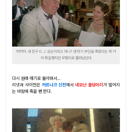
허허허. 내 친구 O. J. 심슨이라고 아니? 걘 자기 부인을 죽였다는 게 거
의 확실했지만 무혐의로 풀려났단다
다시 원래 얘기로 돌아와서...
리넷과 사이먼은
카르나크 신전
에서
네모난 돌덩어리
가 떨어지
는 바람에 죽을 뻔 한다.