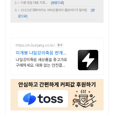
이름 정말 대충 지었...
[본문으로]
2022년 영화에서도 아부심벨에서 돌덩어리가 떨어짐
[본
문으로]
https://m.bunjang.co.kr/
광고
미개봉 나일강의죽음 번개장
터 국내 최대 브랜드 중고거
나일강의죽음 새상품을 중고가로
래
구매하세요. 대화 없는 안전결제
로 간편하게! 전국 각지에서 올라
오는 전국구 최다 상품 매일 10만
개 이상의 신규 상품 업로드