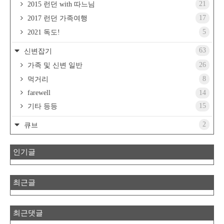
21
2015 런던 with 따느님
17
2017 런던 가족여행
5
2021 독도!
63
신변잡기
26
가족 및 신변 일반
8
먹거리
farewell
14
15
기타 등등
2
큐브
인기글
최근글
최근댓글