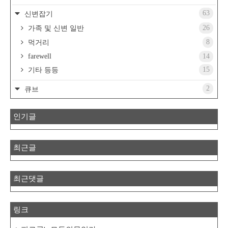
63
신변잡기
26
가족 및 신변 일반
8
먹거리
farewell
14
15
기타 등등
2
큐브
인기글
최근글
최근댓글
링크