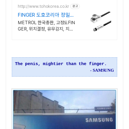
http://www.tohokorea.co.kr
광고
FINGER 도호코리아 정밀도
미크론단위의 정밀센서
METROL 한국총판, 고정도FIN
GER, 위치결정, 유무감지, 치수
합부판별
The penis, mightier than the finger.
- SAMSUNG