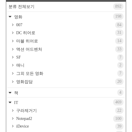
892
분류 전체보기
198
영화
007
84
31
DC 히어로
14
마블 히어로
33
액션 어드벤처
SF
7
2
애니
7
그외 모든 영화
20
영화잡담
4
책
469
IT
22
구라제거기
Notepad2
100
iDevice
39