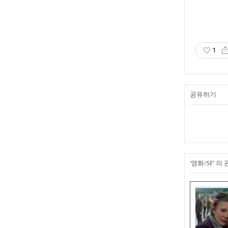
1
공유하기
'영화/SF' 의