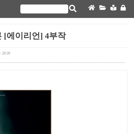
 [에이리언] 4부작
0. 20:20