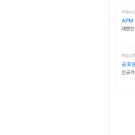
https:
APM
대한민국
http://
공포영
신규가입