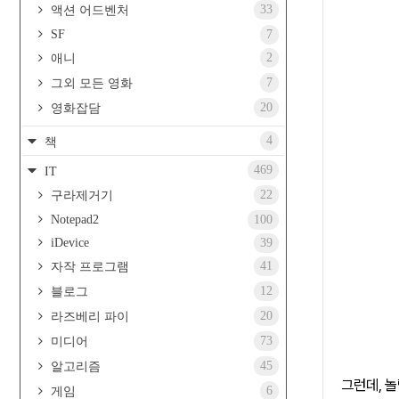
33
액션 어드벤처
SF
7
2
애니
7
그외 모든 영화
20
영화잡담
4
책
469
IT
22
구라제거기
Notepad2
100
iDevice
39
41
자작 프로그램
12
블로그
20
라즈베리 파이
73
미디어
45
알고리즘
그런데,
6
게임