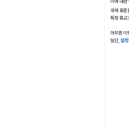
이에 대한
국제 표
특정 종
아무튼 
일단,
설정