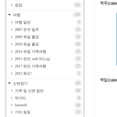
역주(ca
111
잡담
156
여행
3
여행 일반
15
2007 전국 일주
31
2009 독일 출장
43
2010 독일 출장
21
2014 유럽 가족여행
21
2015 런던 with 따느님
17
2017 런던 가족여행
5
2021 독도!
역일(ca
63
신변잡기
26
가족 및 신변 일반
8
먹거리
farewell
14
15
기타 등등