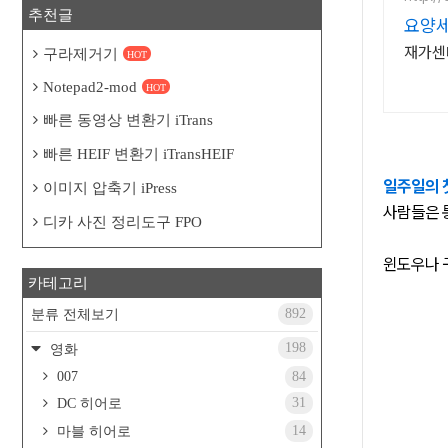
추천글
요양
재가센
구라제거기
HOT
Notepad2-mod
HOT
빠른 동영상 변환기 iTrans
빠른 HEIF 변환기 iTransHEIF
일주일의
이미지 압축기 iPress
사람들은
디카 사진 정리도구 FPO
윈도우나
카테고리
892
분류 전체보기
198
영화
007
84
31
DC 히어로
14
마블 히어로