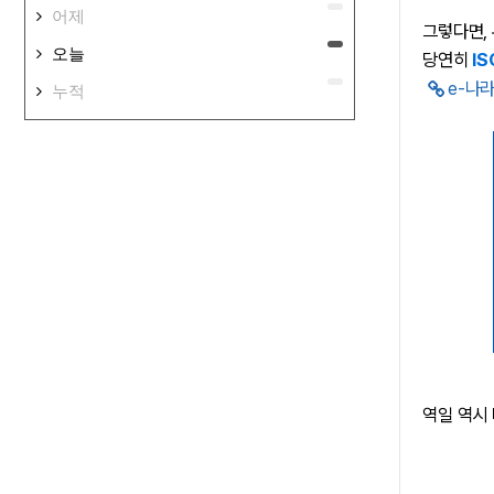
어제
그렇다면
오늘
당연히
I
e-나
누적
역일 역시