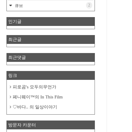
2
큐브
인기글
최근글
최근댓글
링크
피로곰's 모두의무언가
페니웨이™의 In This Film
♡바다.. 의 일상이야기
방문자 카운터