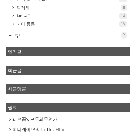
8
먹거리
farewell
14
15
기타 등등
2
큐브
인기글
최근글
최근댓글
링크
피로곰's 모두의무언가
페니웨이™의 In This Film