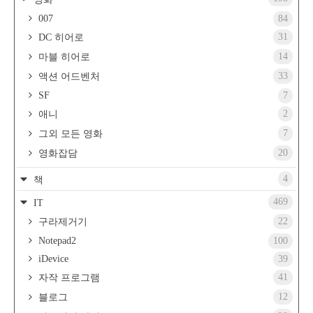
007
84
31
DC 히어로
14
마블 히어로
33
액션 어드벤처
SF
7
2
애니
7
그외 모든 영화
20
영화잡담
4
책
469
IT
22
구라제거기
Notepad2
100
iDevice
39
41
자작 프로그램
12
블로그