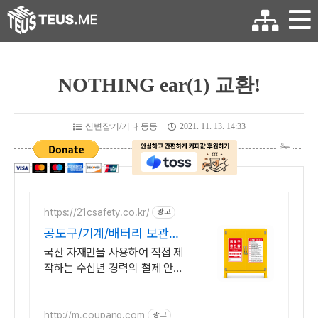
NOTHING ear(1) 교환!
신변잡기/기타 등등
2021. 11. 13. 14:33
https://21csafety.co.kr/
광고
공도구/기계/배터리 보관함
(주)21세기안전산업
국산 자재만을 사용하여 직접 제
작하는 수십년 경력의 철제 안전
시설물 전문 기업! 확산형 소화기,
안전표시 부착, 색상 변경, 주문제
작 모두 가능!
http://m.coupang.com
광고