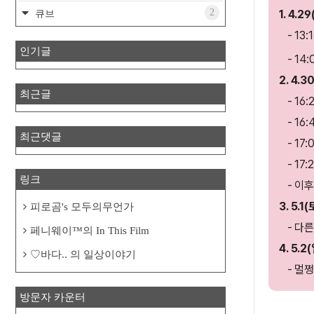
2
1. 4.2
큐브
- 13
인기글
- 14
2. 4.3
최근글
- 16:
- 16
최근댓글
- 17:
- 17:
링크
- 이후
3. 5.1(
피로곰's 모두의무언가
- 다른
페니웨이™의 In This Film
4. 5.2
♡바다.. 의 일상이야기
- 멀쩡
방문자 카운터