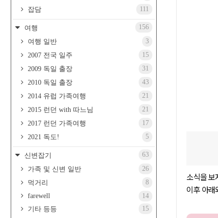
111
잡담
156
여행
3
여행 일반
15
2007 전국 일주
31
2009 독일 출장
43
2010 독일 출장
21
2014 유럽 가족여행
21
2015 런던 with 따느님
17
2017 런던 가족여행
5
2021 독도!
63
신변잡기
26
가족 및 신변 일반
소식을 
8
먹거리
이후 아
farewell
14
15
기타 등등