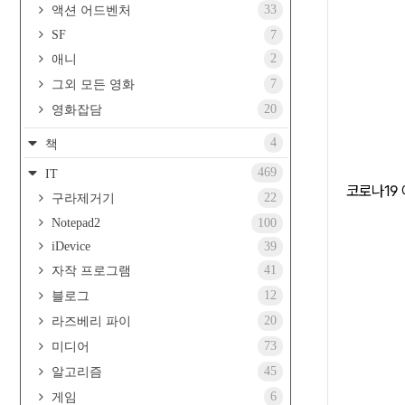
33
액션 어드벤처
SF
7
2
애니
7
그외 모든 영화
20
영화잡담
4
책
469
IT
코로나1
22
구라제거기
Notepad2
100
iDevice
39
41
자작 프로그램
12
블로그
20
라즈베리 파이
73
미디어
45
알고리즘
6
게임