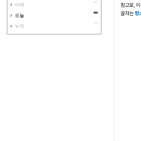
참고로,
어제
골자는
평
오늘
누적