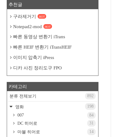
추천글
구라제거기
HOT
Notepad2-mod
HOT
빠른 동영상 변환기 iTrans
빠른 HEIF 변환기 iTransHEIF
이미지 압축기 iPress
디카 사진 정리도구 FPO
카테고리
892
분류 전체보기
198
영화
007
84
31
DC 히어로
14
마블 히어로