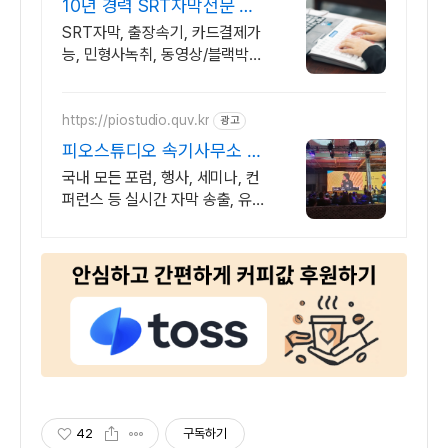
10년 경력 SRT자막전문 카
드결제가능(할부가능)
SRT자막, 출장속기, 카드결제가
능, 민형사녹취, 동영상/블랙박스
녹취, 강의록 영어/중국어 전문
팀과 협업하여 번역까지 공증하
는 원스톱 외국어 속기록
https://piostudio.quv.kr
광고
피오스튜디오 속기사무소 실
시간 자막송출 전문업체
국내 모든 포럼, 행사, 세미나, 컨
퍼런스 등 실시간 자막 송출, 유튜
브 동시송출 속기사 2인 지원 시
간당 150,000원부터
42
구독하기