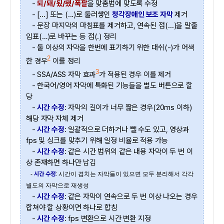
-
되/돼/됬/됐/폭팔
을 맞춤법에 맞도록 수정
- [...] 또는 (...)로 둘러쌓인
청각장애인 보조 자막
제거
- 문장 마지막의 마침표를 제거하고, 연속된 점(...)을 말줄
임표(…)로 바꾸는 등 점(.) 정리
- 둘 이상의 자막을 한번에 표기하기 위한 대쉬(-)가 어색
2
한 경우
이를 정리
3
- SSA/ASS 자막 효과
가 적용된 경우 이를 제거
- 한국어/영어 자막에 특화된 기능들을 별도 버튼으로 할
당
-
시간 수정
: 자막의 길이가 너무 짧은 경우(20ms 이하)
해당 자막 자체 제거
-
시간 수정
: 일괄적으로 더하거나 뺄 수도 있고, 영상과
fps 및 싱크를 맞추기 위해 일정 비율로 적용 가능
-
시간 수정
: 같은 시간 범위의 같은 내용 자막이 두 번 이
상 존재하면 하나만 남김
-
시간 수정
: 시간이 겹치는 자막들이 있으면 모두 분리해서 각각
별도의 자막으로 재생성
-
시간 수정
: 같은 자막이 연속으로 두 번 이상 나오는 경우
합쳐야 할 상황이면 하나로 합침
-
시간 수정
: fps 변환으로 시간 변환 지정