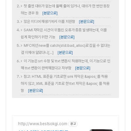
첫 줄엔 대쉬가 없는데 둘째 줄에 있거나, 대쉬가 한 번만 등장
하는 경우 등
[본문으로]
많은 미디어 재생기에서 이를 지원함
[본문으로]
SAMI 자막은 시간이 뒤틀린 오류가 종종 발생하는데, 이를
쉽게 확인하기 위한 기능
[본문으로]
MFC에선 new를 catch(std::bad_alloc)로 잡을 수 없다는
걸 이제야 알았다니[…]
[본문으로]
이 기능은 srt 수정 및 ttxt 변환시 적용하는데, 이 기능으로 인
해 ttxt 변환이 완벽해졌다고 자부함
[본문으로]
참고: HTML 표준을 기초로한 smi 자막은 &apos; 를 적용
하지 않고, XML 표준을 기초로 한 ttxt 자막은 &apos; 를 적용
함
[본문으로]
http://www.bestsokgi.com
광고