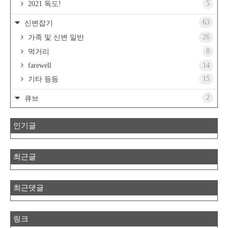
5
2021 독도!
63
신변잡기
26
가족 및 신변 일반
8
먹거리
farewell
14
15
기타 등등
2
큐브
인기글
최근글
최근댓글
링크