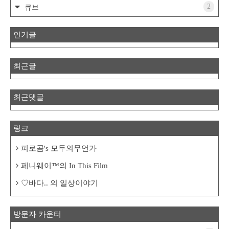
2
큐브
인기글
최근글
최근댓글
링크
피로곰's 모두의무언가
페니웨이™의 In This Film
♡바다.. 의 일상이야기
방문자 카운터