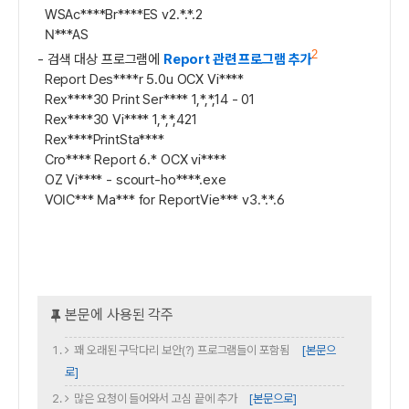
WSAc****Br****ES v2.*.*.2
N***AS
2
- 검색 대상 프로그램에
Report 관련 프로그램 추가
Report Des****r 5.0u OCX Vi****
Rex****30 Print Ser**** 1,*,*,14 - 01
Rex****30 Vi**** 1,*,*,421
Rex****PrintSta****
Cro**** Report 6.* OCX vi****
OZ Vi**** - scourt-ho****.exe
VOIC*** Ma*** for ReportVie*** v3.*.*.6
꽤 오래된 구닥다리 보안(?) 프로그램들이 포함됨
[본문으
로]
많은 요청이 들어와서 고심 끝에 추가
[본문으로]