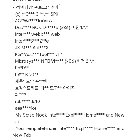
1
- 검색 대상 프로그램 추가
(c) r*C*** 3.*.*.** SP0
AG*Wa****forVista
Des**** BCN Dr****s (x86) 버전 1.*.*
Inter*** webb*** web
Inter***S***Z**e
JX-M*** Act***X
KSi**Acc***Tool*** v1.*
Microsys*** NTB Vi**** (x86) 버전 2.*.*
Ps*D**
RA** K 20**
세움* 보안 프**램
쇼핑스트리트, 11** 도구** 아이콘
파**즈
rdb****de10
sea****ike
My Scrap Nook Inte**** Expl**** Home**** and New
Tab
YourTemplateFinder Inte**** Expl**** Home**** and
New Tab