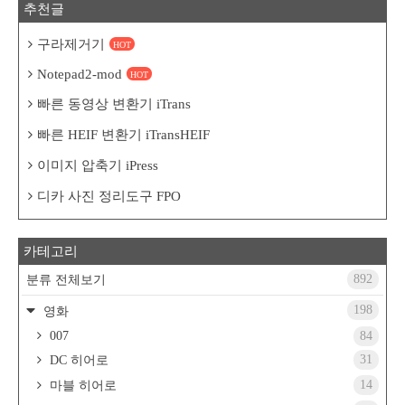
추천글
구라제거기
HOT
Notepad2-mod
HOT
빠른 동영상 변환기 iTrans
빠른 HEIF 변환기 iTransHEIF
이미지 압축기 iPress
디카 사진 정리도구 FPO
카테고리
892
분류 전체보기
198
영화
007
84
31
DC 히어로
14
마블 히어로