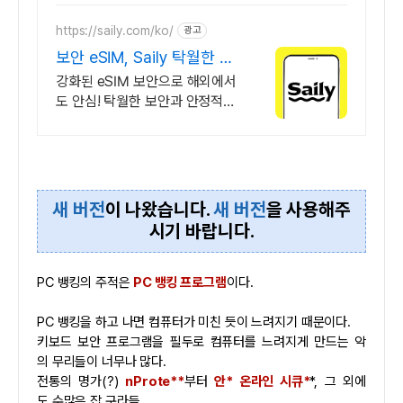
https://saily.com/ko/
광고
보안 eSIM, Saily 탁월한 보
안, 안정적인 연결
강화된 eSIM 보안으로 해외에서
도 안심! 탁월한 보안과 안정적인
연결을 동시에. 여름한정특가,
5% 할인에 Saily 크레딧 최대
5% 캐시백까지!
새 버전
이 나왔습니다.
새 버전
을 사용해주
시기 바랍니다.
PC 뱅킹의 주적은
PC 뱅킹 프로그램
이다.
PC 뱅킹을 하고 나면 컴퓨터가 미친 듯이 느려지기 때문이다.
키보드 보안 프로그램을 필두로 컴퓨터를 느려지게 만드는 악
의 무리들이 너무나 많다.
전통의 명가(?)
nProte**
부터
안* 온라인 시큐*
*, 그 외에
도 수많은 잡 구라들…