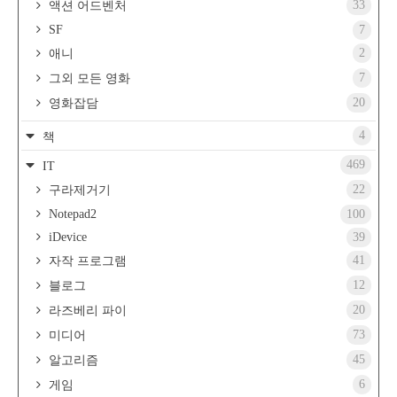
33
액션 어드벤처
SF
7
2
애니
7
그외 모든 영화
20
영화잡담
4
책
469
IT
22
구라제거기
Notepad2
100
iDevice
39
41
자작 프로그램
12
블로그
20
라즈베리 파이
73
미디어
45
알고리즘
6
게임