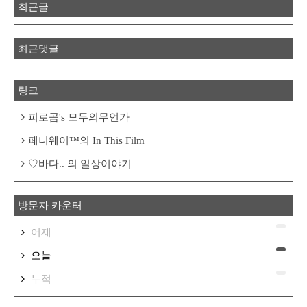
최근글
최근댓글
링크
피로곰's 모두의무언가
페니웨이™의 In This Film
♡바다.. 의 일상이야기
방문자 카운터
어제
오늘
누적