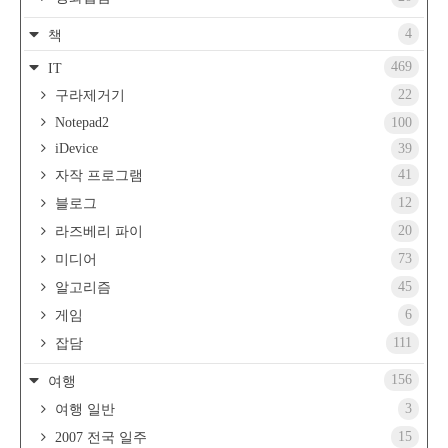
4
책
469
IT
22
구라제거기
Notepad2
100
iDevice
39
41
자작 프로그램
12
블로그
20
라즈베리 파이
73
미디어
45
알고리즘
6
게임
111
잡담
156
여행
3
여행 일반
15
2007 전국 일주