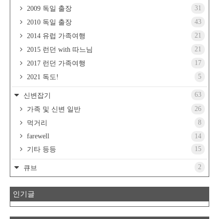
31
2009 독일 출장
43
2010 독일 출장
21
2014 유럽 가족여행
21
2015 런던 with 따느님
17
2017 런던 가족여행
5
2021 독도!
63
신변잡기
26
가족 및 신변 일반
8
먹거리
farewell
14
15
기타 등등
2
큐브
인기글