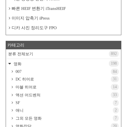
빠른 HEIF 변환기 iTransHEIF
이미지 압축기 iPress
디카 사진 정리도구 FPO
카테고리
892
분류 전체보기
198
영화
007
84
31
DC 히어로
14
마블 히어로
33
액션 어드벤처
SF
7
2
애니
7
그외 모든 영화
20
영화잡담