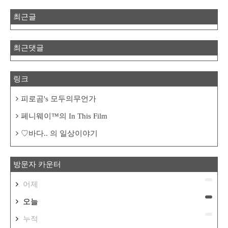
최근글
최근댓글
링크
피로곰's 모두의무언가
페니웨이™의 In This Film
♡바다.. 의 일상이야기
방문자 카운터
어제
오늘
누적