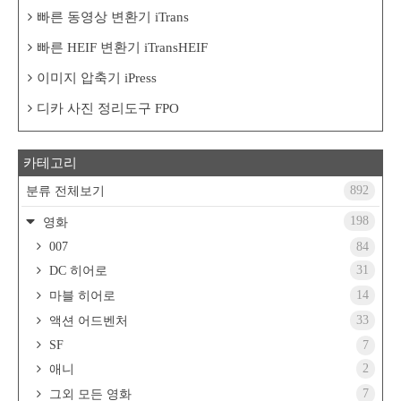
빠른 동영상 변환기 iTrans
빠른 HEIF 변환기 iTransHEIF
이미지 압축기 iPress
디카 사진 정리도구 FPO
카테고리
892
분류 전체보기
198
영화
007
84
31
DC 히어로
14
마블 히어로
33
액션 어드벤처
SF
7
2
애니
7
그외 모든 영화