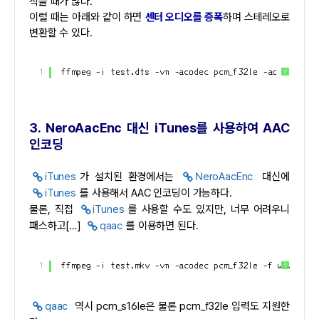
작을 때가 많다.
이럴 때는 아래와 같이 하면
센터 오디오를 증폭
하며 스테레오로
변환할 수 있다.
1
ffmpeg -i test.dts -vn -acodec pcm_f32le -ac 2 -af p
?
3. NeroAacEnc 대신 iTunes를 사용하여 AAC
인코딩
iTunes
가 설치된 환경에서는
NeroAacEnc
대신에
iTunes
를 사용해서 AAC 인코딩이 가능하다.
물론, 직접
iTunes
를 사용할 수도 있지만, 너무 어려우니
패스하고[…]
qaac
를 이용하면 된다.
1
ffmpeg -i test.mkv -vn -acodec pcm_f32le -f wav - | 
?
qaac
역시 pcm_s16le은 물론 pcm_f32le 입력도 지원한