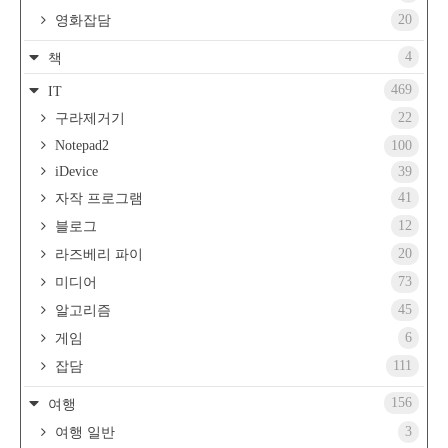
20
영화잡담
4
책
469
IT
22
구라제거기
Notepad2
100
iDevice
39
41
자작 프로그램
12
블로그
20
라즈베리 파이
73
미디어
45
알고리즘
6
게임
111
잡담
156
여행
3
여행 일반