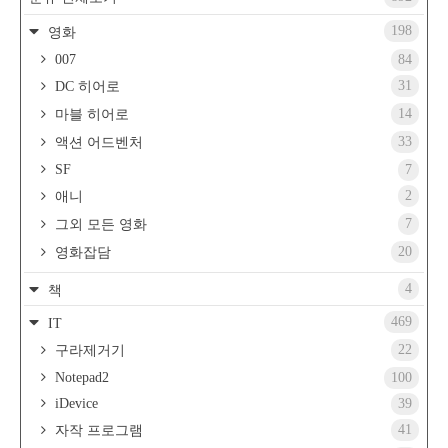
198
영화
007
84
31
DC 히어로
14
마블 히어로
33
액션 어드벤처
SF
7
2
애니
7
그외 모든 영화
20
영화잡담
4
책
469
IT
22
구라제거기
Notepad2
100
iDevice
39
41
자작 프로그램