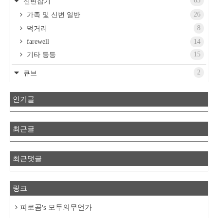
63
신변잡기
26
가족 및 신변 일반
8
먹거리
farewell
14
15
기타 등등
2
큐브
인기글
최근글
최근댓글
링크
피로곰's 모두의무언가