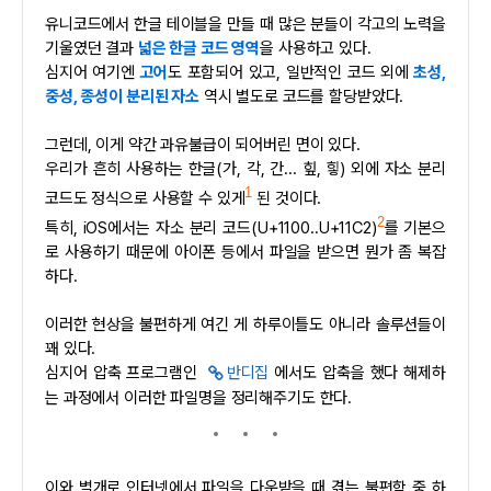
유니코드에서 한글 테이블을 만들 때 많은 분들이 각고의 노력을
기울였던 결과
넓은 한글 코드 영역
을 사용하고 있다.
심지어 여기엔
고어
도 포함되어 있고, 일반적인 코드 외에
초성,
중성, 종성이 분리된 자소
역시 별도로 코드를 할당받았다.
그런데, 이게 약간 과유불급이 되어버린 면이 있다.
우리가 흔히 사용하는 한글(가, 각, 간... 힢, 힣) 외에 자소 분리
1
코드도 정식으로 사용할 수 있게
된 것이다.
2
특히, iOS에서는 자소 분리 코드(U+1100..U+11C2)
를 기본으
로 사용하기 때문에 아이폰 등에서 파일을 받으면 뭔가 좀 복잡
하다.
이러한 현상을 불편하게 여긴 게 하루이틀도 아니라 솔루션들이
꽤 있다.
심지어 압축 프로그램인
반디집
에서도 압축을 했다 해제하
는 과정에서 이러한 파일명을 정리해주기도 한다.
이와 별개로 인터넷에서 파일을 다운받을 때 겪는 불편함 중 하