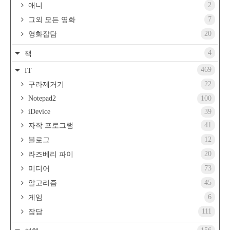
2
애니
7
그외 모든 영화
20
영화잡담
4
책
469
IT
22
구라제거기
Notepad2
100
iDevice
39
41
자작 프로그램
12
블로그
20
라즈베리 파이
73
미디어
45
알고리즘
6
게임
111
잡담