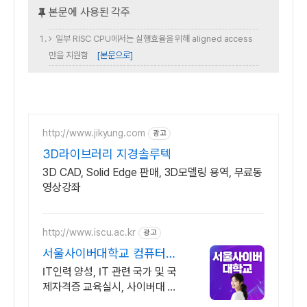
일부 RISC CPU에서는 실행효율을 위해 aligned access
만을 지원함
[본문으로]
http://www.jikyung.com
광고
3D라이브러리 지경솔루텍
3D CAD, Solid Edge 판매, 3D모델링 용역, 무료동
영상강좌
http://www.iscu.ac.kr
광고
서울사이버대학교 컴퓨터공
학과 2026 가을학기 신편입
IT인력 양성, IT 관련 국가 및 국
생
제자격증 교육실시, 사이버대 신
입생 수 1위 장학금 지급 1위, 학