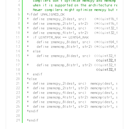
3
compilers don't optimize memcpy and memcmp calls
4
when it is supported on the architecture resulti
5
Newer compilers might optimize memcpy but not al
6
#ifdef UNALIGNED_OK
7
#  define zmemcpy_2(dest, src)    (*((uint16_t *)(d
8
#  define zmemcmp_2(str1, str2)   (*((uint16_t *)(s
9
#  define zmemcpy_4(dest, src)    (*((uint32_t *)(d
10
#  define zmemcmp_4(str1, str2)   (*((uint32_t *)(s
11
#  if UINTPTR_MAX == UINT64_MAX
12
#    define zmemcpy_8(dest, src)  (*((uint64_t *)(d
13
#    define zmemcmp_8(str1, str2) (*((uint64_t *)(s
14
#  else
15
#    define zmemcpy_8(dest, src)  (((uint32_t *)(de
16
((
uint32_t
*)(de
17
#    define zmemcmp_8(str1, str2) (((uint32_t *)(st
18
((
uint32_t
*)(st
19
#  endif
20
#else
21
#  define zmemcpy_2(dest, src)  memcpy(dest, src, 2
22
#  define zmemcmp_2(str1, str2) memcmp(str1, str2, 
23
#  define zmemcpy_4(dest, src)  memcpy(dest, src, 4
24
#  define zmemcmp_4(str1, str2) memcmp(str1, str2, 
25
#  define zmemcpy_8(dest, src)  memcpy(dest, src, 8
26
#  define zmemcmp_8(str1, str2) memcmp(str1, str2, 
27
#endif
28
29
#endif