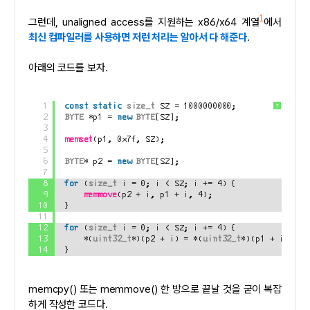
1
그런데, unaligned access를 지원하는 x86/x64 계열
에서
최신 컴파일러를 사용하면 저런 처리는 알아서 다 해준다
.
아래의 코드를 보자.
1
const
static
size_t
 SZ = 1000000000;
?
2
BYTE
*p1 = 
new
BYTE
[SZ];
3
4
memset
(p1, 0x7f, SZ);
5
6
BYTE
* p2 = 
new
BYTE
[SZ];
7
8
for
(
size_t
i = 0; i < SZ; i += 4) {
9
memmove
(p2 + i, p1 + i, 4);
10
}
11
12
for
(
size_t
i = 0; i < SZ; i += 4) {
13
*(
uint32_t
*)(p2 + i) = *(
uint32_t
*)(p1 + i);
14
}
memcpy() 또는 memmove() 한 방으로 끝날 것을 굳이 복잡
하게 작성한 코드다.