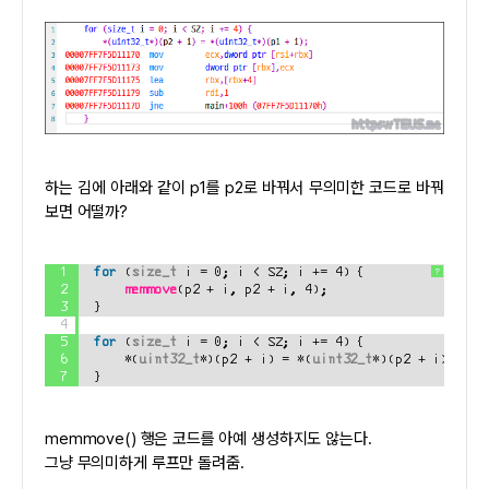
하는 김에 아래와 같이 p1를 p2로 바꿔서 무의미한 코드로 바꿔
보면 어떨까?
1
for
(
size_t
i = 0; i < SZ; i += 4) {
?
2
memmove
(p2 + i, p2 + i, 4);
3
}
4
5
for
(
size_t
i = 0; i < SZ; i += 4) {
6
*(
uint32_t
*)(p2 + i) = *(
uint32_t
*)(p2 + i);
7
}
memmove() 행은 코드를 아예 생성하지도 않는다.
그냥 무의미하게 루프만 돌려줌.