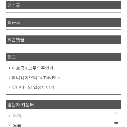
인기글
최근글
최근댓글
링크
피로곰's 모두의무언가
페니웨이™의 In This Film
♡바다.. 의 일상이야기
방문자 카운터
어제
오늘