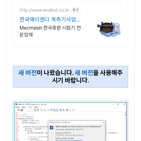
http://www.andinst.co.kr
광고
한국에이엔디 계측기사업부
만족도를 충족시킬수있는 제
Mecmesin 한국총판 시험기 전
품
문업체
새 버전
이 나왔습니다.
새 버전
을 사용해주
시기 바랍니다.