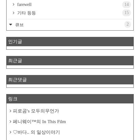
farewell
14
15
기타 등등
2
큐브
인기글
최근글
최근댓글
링크
피로곰's 모두의무언가
페니웨이™의 In This Film
♡바다.. 의 일상이야기