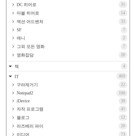
31
DC 히어로
14
마블 히어로
33
액션 어드벤처
SF
7
2
애니
7
그외 모든 영화
20
영화잡담
4
책
469
IT
22
구라제거기
Notepad2
100
iDevice
39
41
자작 프로그램
12
블로그
20
라즈베리 파이
73
미디어