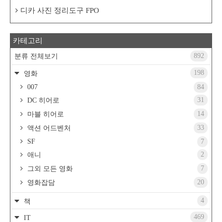
디카 사진 정리도구 FPO
카테고리
892
분류 전체보기
198
영화
007
84
31
DC 히어로
14
마블 히어로
33
액션 어드벤처
SF
7
2
애니
7
그외 모든 영화
20
영화잡담
4
책
469
IT