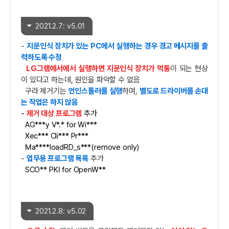
2021.2.7: v5.01
-
지문인식 장치가 있는 PC에서 실행하는 경우 경고 메시지를 출
력하도록 수정
LG그램에서에서 실행하면 지문인식 장치가 먹통
이 되는 현상
이 있다고 하는데, 원인을 파악할 수 없음
구라 제거기는
언인스톨러를 실행
하며,
별도로 드라이버를 손대
는 작업은 하지 않음
-
제거 대상 프로그램
추가
AG***y V*.* for Wi***
Xec*** Cli*** Pr***
Ma****loadRD_s***(remove only)
-
업무용 프로그램 목록
추가
SCO** PKI for OpenW**
2021.2.8: v5.02