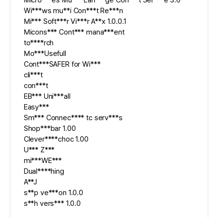
Wi***ws mu**i Con***t Re***n
Mi*** Soft***r Vi***r A**x 1.0.0.1
Micons*** Cont*** mana***ent
to****rch
Mo***Usefull
Cont***SAFER for Wi***
cli***t
con***t
EB*** Uni***all
Easy***
Sm*** Connec**** tc serv***s
Shop***bar 1.00
Clever****choc 1.00
U*** Z***
mi***WE***
Dual****hing
A**J
s**p ve***on 1.0.0
s**h vers*** 1.0.0