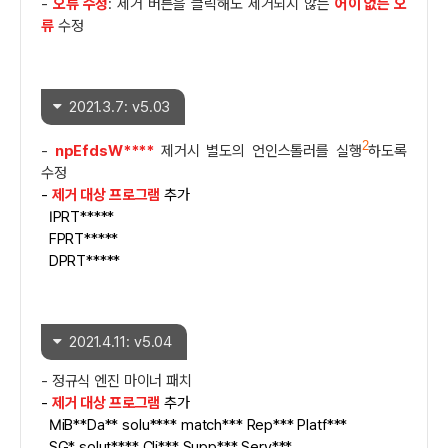
-
오류 수정
: 제거 버튼을 클릭해도 제거되지 않는
어이 없는 오
류
수정
2021.3.7: v5.03
2
-
npEfdsW****
제거시 별도의 언인스톨러를 실행
하도록
수정
-
제거 대상 프로그램
추가
IPRT*****
FPRT*****
DPRT*****
2021.4.11: v5.04
- 정규식 엔진 마이너 패치
-
제거 대상 프로그램
추가
MiB**Da** solu**** match*** Rep*** Platf***
SG* solut**** Cli*** Supp*** Serv***