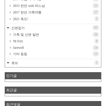
21
2015 런던 with 따느님
17
2017 런던 가족여행
5
2021 독도!
63
신변잡기
26
가족 및 신변 일반
8
먹거리
farewell
14
15
기타 등등
2
큐브
인기글
최근글
최근댓글