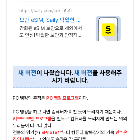
https://saily.com/ko/
광고
보안 eSIM, Saily 탁월한 보
안, 안정적인 연결
강화된 eSIM 보안으로 해외에서
도 안심! 탁월한 보안과 안정적인
연결을 동시에. 여름한정특가,
5% 할인에 Saily 크레딧 최대
5% 캐시백까지!
새 버전
이 나왔습니다.
새 버전
을 사용해주
시기 바랍니다.
PC 뱅킹의 주적은
PC 뱅킹 프로그램
이다.
PC 뱅킹을 하고 나면 컴퓨터가 미친 듯이 느려지기 때문이다.
키보드 보안 프로그램
을 필두로 컴퓨터를 느려지게 만드는 악의
무리들이 너무나 많다.
전통의 명가(?)
nProte**
부터 컴퓨터 발목잡기의 거목
안* 온
라인 시큐**
, 그 외에도 수많은 잡 구라들…