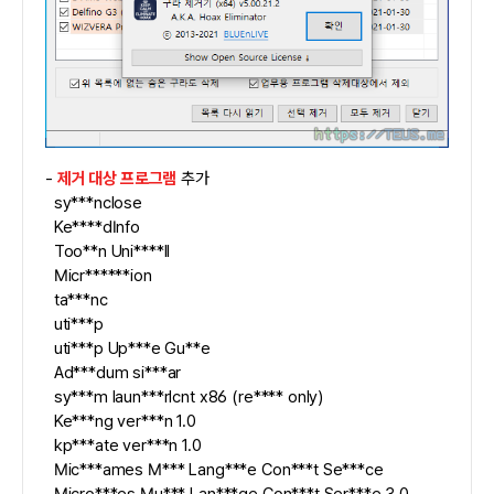
-
제거 대상 프로그램
추가
sy***nclose
Ke****dInfo
Too**n Uni****ll
Micr******ion
ta***nc
uti***p
uti***p Up***e Gu**e
Ad***dum si***ar
sy***m laun***rlcnt x86 (re**** only)
Ke***ng ver***n 1.0
kp***ate ver***n 1.0
Mic***ames M*** Lang***e Con***t Se***ce
Micro***es Mu*** Lan***ge Con***t Ser***e 3.0