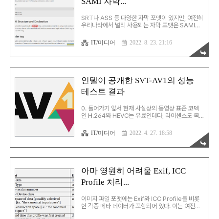
SAMI 자막...
가 바로 이 문자를 의미한다. 적어도 자막으로 한정
해서 보면, 사실 이 문자들은 쓸 일이 없다. NBSP가
SAMI에서 사용되는 건 SAMI가 HTML에 기반했
SRT나 ASS 등 다양한 자막 포맷이 있지만, 여전히
기 때문이지 N..
우리나라에서 널리 사용되는 자막 포맷은 SAMI이
다. 태생적인 기능의 한계나 형식의 불명확함 등의
약점에도 불구하고, 워낙에 널리 사용되어 온 포맷
IT/미디어
2022. 8. 23. 21:16
이다. The Speaker SAMI 0000 text Le
narrateur Texte SAMI 0000 SAMI 1000
text Texte SAMI 1000 SAMI 2000 text
Texte SAMI 2000 SAMI 3000 text Texte
SAMI 3000 SAMI 포맷은 이제 나온지 25년이
인텔이 공개한 SVT-AV1의 성능
되어가는(1998년 6월 25일에 첫 공개) 포맷이다.
테스트 결과
MS가 공개한 이 포맷은 아래에서 볼 수 있듯이
HTML에 여러모로 기반을 두었다. 이러다보니, 규
격에는 명시되어 있지 않지만, 코드 페이지로 ..
0. 들어가기 앞서 현재 사실상의 동영상 표준 코덱
인 H.264와 HEVC는 유료인데다, 라이센스도 복
잡하다. 개인이 사용할 때야 아무 문제 없지만, 상용
제품을 만들게 되면 여기부턴 쉽지 않다. 이에 따라
IT/미디어
2022. 4. 27. 18:58
차기 코덱을 자유 라이센스 환경에서 오픈소스로 만
들자는 움직임이 있었고, 그래서 만들어진 코덱이
AV1이다. 인텔, 애플, 모질라, 넷플릭스 등등 수많은
회사들이 모여 AOM을 결성하였으며, 스펙은 '18
년 6월 25일에 1.0.0이 발표되었다. 그간 libaom
아마 영원히 어려울 Exif, ICC
을 포함한 인코더들이 있었지만, 인코딩 시간이 너
Profile 처리...
무 오래 걸려 대중화에는 무리가 있어왔다. 그러다,
며칠 전('22.4.22) 인텔이 SVT-AV1 인코더 1.0을
정식으로 공개하였다. 이에 따라 SVT-AV1의 인코
이미지 파일 포맷에는 Exif와 ICC Profile을 비롯
딩 성능과 영상 품질이 어..
한 각종 메타 데이터가 포함되어 있다. 이는 여전히
전통의 강호인 JPEG 뿐만 아니라, WebP, HEIF 등