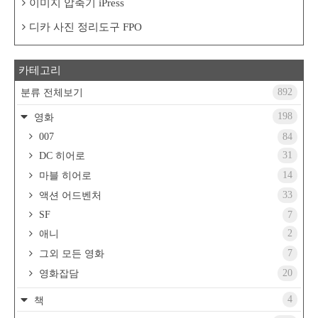
이미지 압축기 iPress
디카 사진 정리도구 FPO
카테고리
892
분류 전체보기
198
영화
007
84
31
DC 히어로
14
마블 히어로
33
액션 어드벤처
SF
7
2
애니
7
그외 모든 영화
20
영화잡담
4
책