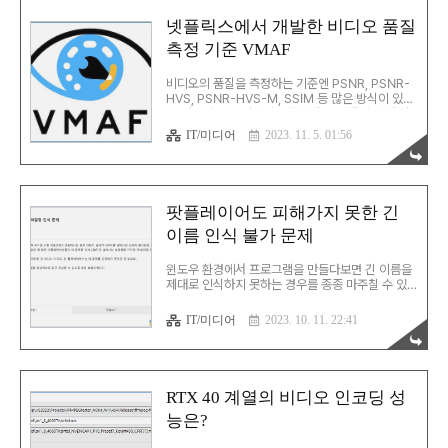
제나 그렇듯 이러한 테스트는 변인을 통제하고 일부
인자만 바꿔서 계속 반복해 수행하는 게 기본. 이번
넷플릭스에서 개발한 비디오 품질
에도 수많은 테스트를 수행했고, 각 세트마다 엑셀
측정 기준 VMAF
의 시트 하나에 다 저장했다. H.264 언제나 그렇듯
테스트의 시작은 x264를 비롯한 H.264. 그런데
처음부터 눈에 띄는 특성들이 보인다. 일단
비디오의 품질을 측정하는 기준엔 PSNR, PSNR-
4060Ti의 H.264 인코더가 x264보다 용량 대비
HVS, PSNR-HVS-M, SSIM 등 많은 방식이 있다.
품질이..
두 영상의 각각 픽셀의 표준편차를 통해 신호 대 잡
음비를 계산하는 PSNR이나 구조적 유사성을 계산
IT/미디어
2023. 11. 5. 01:56
하는 SSIM 등이 많이 사용되지만, 사람이 눈으로
보는 결과와는 여전히 차이가 있다. 몇년 전에 넷플
릭스에서 이러한 문제를 해결할 수 있는 VMAF라는
기준을 개발했다. 핵심 아이디어는 간단(?)하다. 많
은 사람들이 직접 비교한 이미지 품질의 평균을 기
팟플레이어도 피해가지 못한 긴
준으로 삼은 뒤 정량적 측정치에 가중치를 부여해
이름 인식 불가 문제
더해서 유사한 결과가 나오는 모델을 만든 것. 이게
말이야 쉽지 쉬운 일도 아니거니와 그 결과를 통해
최적의 인코딩을 수행한 결과를 전 세계의 사용자들
윈도우 환경에서 프로그램을 만들다보면 긴 이름을
에게 평가를 받게 되는 것이다. 이 방식이 발표..
제대로 인식하지 못하는 경우를 종종 마주칠 수 있
다. 물론, 대부분의 경우는 그럭저럭 우회가 가능하
다. 특정 버전 이전의 윈도우에서는 레지스트리에
IT/미디어
2023. 10. 11. 22:41
값을 기록하고, 파일명 앞에
\
?\를 붙이는 것으로서
해결이 가능하다. 하지만, 좀 더 복잡한 상황이 되면
얘기가 달라진다. Shell Path Handling
Function들의 경우 관련 구조체에 MAX_PATH로
정의되어있는 값들이 있다. 예컨데, 아래와 같은 구
RTX 40 계열의 비디오 인코딩 성
조체가 이미 정의되어있기 때문에 파일 탐색 등에서
능은?
는 근본적인 해결이 쉽지 않다. typedef struct
_WIN32_FIND_DATAW { DWORD