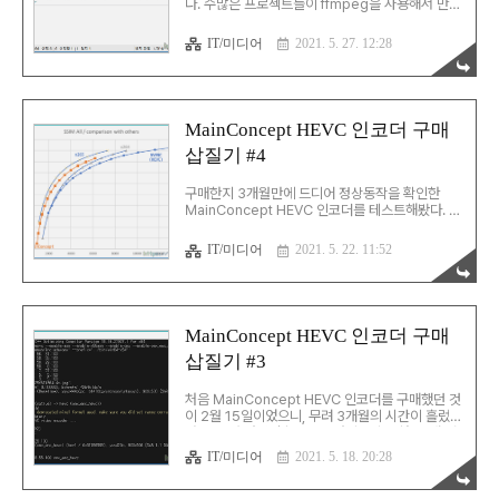
다. 수많은 프로젝트들이 ffmpeg을 사용해서 만들
어졌으며, 소스가 공개되어 다양한 커스텀 버전도
존재한다. 오히려 너무 기능이 방대해서 오히려 불
IT/미디어
2021. 5. 27. 12:28
편을 겪을 때가 있을 정도다. 예를 들면,
MainConcept의 HEVC 인코더는 ffmpeg 플러
그인 형태로 배포 되는데, 이게 순정품(?)과 꽤 차이
가 있다. 커스텀 버전의 ffmpeg을 사용해야만 인코
딩을 할 수 있는데, 이게 순정품(?)의 기능 중 없는
MainConcept HEVC 인코더 구매
게 있다. AVS 입력이 완벽하지 않기도 하고, 정확히
삽질기 #4
어떤 모듈까지 사용됐는지 일일이 찾기도 번거롭다.
이런 경우는 누구의 잘못도 아니지만, 여튼 사용하
는 입장에서 불편한 건 사실이다. 이럴 때 손쉽게 쓸
구매한지 3개월만에 드디어 정상동작을 확인한
수 있는 방법은 ffmpeg 두 버전 간에..
MainConcept HEVC 인코더를 테스트해봤다. 테
스트는 이전에 했던 테스트들과 동일한 조건에서 수
행하여 결과물의 품질을 비교했으며... 이전에 데모
IT/미디어
2021. 5. 22. 11:52
버전의 테스트를 위해 만든 인코더의 기능을 좀 보
강해서 진행했다. MC의 인코딩을 위해선 따로 컴파
일한 FFmpeg이 필요한데, 이 버전이 일부 avs는
잘 읽지 못하는 문제가 발견됐다. 이를 위해 아예
FFmpeg을 직접 컴파일할 수도 있었지만, 귀차니
MainConcept HEVC 인코더 구매
즘으로 그냥 FFmpeg들을 파이프로 연결하도록 보
삽질기 #3
강. 1. color range x264/x265는 기본적으로
full range를 사용하지 않고 limited range(16-
235)로 인코딩한다. 동일선상에 놓고 비교하기 위
처음 MainConcept HEVC 인코더를 구매했던 것
해 limited range 옵..
이 2월 15일이었으니, 무려 3개월의 시간이 흘렀
다. 그동안 원격접속으로도 원인을 추적하고, 새 버
전을 두 번 다운받았지만, 제대로 실행되지 않는 문
IT/미디어
2021. 5. 18. 20:28
제는 여전했다. 그러다 드디어 3개월만에 모든 문제
를 수정했다는 메일을 받았다. 마음을 가다듬고 기