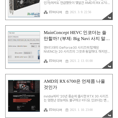
인가)에서도 언급했듯이 몇달간 AMD의 RX 6700
식 버전으로 업그레이드를 하고 나니 인코딩이 되지
을 기다리고 있었다. RTX30 시리즈의 NVENC는
않는다[..........]..
이전 버전과 동일했기 때문에 아무런 메리트가 없기
IT/미디어
2021. 3. 9. 22:56
때문이었다. 그런데, MainConcept의 HEVC 인코
더 데모 버전을 돌려본 뒤 생각이 바뀌었다. 관련 포
스팅: MainConcept HEVC 인코더는 쓸만할까?
(부제: Big Navi 사지 말까?) 이 인코더는
CPU+GPU Hybrid 인코딩을 지원하는데, 성능과
MainConcept HEVC 인코더는 쓸
품질 모두 만족스러운 수준이 나왔다. 문제는 이 인
만할까? (부제: Big Navi 사지 말
코더는 AMD의 GPU는 지원하지 않는다는 점. 고
심 끝에 RTX 3060을 노리고 공개일 새벽부터 열
까?)
심히 뛰어들었지만, 결국 구매에 실패하고야 말았
엔비디아의 GeForce30 시리즈에 탑재된
다. 구매까지 갔다가 입금하려니 ..
NVENC는 20 시리즈의 그것과 동일하다. 하지만,
AMD의 Big Navi에 탑재된 VCN은 기존 버전에
비해 향상되었다고 해서 기대하고 있었다. 그런데,
IT/미디어
2021. 2. 13. 01:00
글카의 가격을 생각했을 때 이 업글이 합리적인지
다시 한번 판단해보기로 했다. 대안으로 고민해본
대상은 MainConcept의 HEVC 인코더 FFmpeg
플러그인. MainConcept 사는 SDK, FFmpeg 플
러그인 등등 다양한 방식의 인코더를 판매한다. 가
AMD의 RX 6700은 언제쯤 나올
장 중요한 기능은 QSV나 NVENC를 활용한
것인가
SW+HW 하이브리드 인코딩. 이 중 나에게 딱 맞는
놈은 FFmpeg 플러그인이다. 적절한지 여부를 판
단하는 방식은 언제나와 동일하다. 영상 하나를 다
nvidia에서 '20년 중순에 출시한 RTX 30 시리즈
양하게 인코딩해본 뒤 SSIM을 계산해보는 것..
는 엄청난 성능에도 불구하고 비디오 인코더는 변화
가 없었다. 심지어 가격이 이전 모델인 20과 유사한
수준이라 구매욕을 자극했지만, NVENC가 동일해
IT/미디어
2021. 1. 10. 23:00
서 구매하지 않았다. 이후 경쟁사인 AMD에서 출시
한 RX 6000 시리즈는 이전 모델에 비해 비디오 인