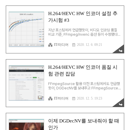
코더(VCN)가 업데이트 되었다. 4K에서 fps가 증
가한 것 외엔 정보를 찾기 어렵고, MSU의 HW 인
코딩 테스트에선 AMD 제품이 대상에서 빠져있다.
H.264/HEVC HW 인코더 설정 추
그렇지만, 그간의 행보로 보아 추가적인 향상이 있
가시험 #3
을 것으로 기대된다. 하지만, 현재 출시된 RX 6800
등은 너무 비싸서 엄두가 나지 않고 루머가 돌고 있
는 RX 6700을 기다리고 있다. 올해 CES에서 발표
지난 포스팅에서 언급했듯이, 비디오 인코딩 품질
할 것이란 얘기도 있고, 3월 말에..
비교 기준, FFmpeg/nvenc 옵션 등이 수정됐다.
이에 따라 변경된 기준들을 정확히 반영할 수 있는
옵션값을 다시 찾아야 했다. 이전 테스트와 같은 소
IT/미디어
2020. 12. 6. 09:21
스에서 테스트를 다시 한 번 진행해봤다. 큰 틀에서
의 기준은 이전과 동일하다. FFmpeg의 가이드에
서 얘기하는 무손실 조건 등에 가장 근접한 옵션을
찾는 것. The range of the CRF scale is 0–51,
where 0 is lossless, 23 is the default, and
H.264/HEVC HW 인코더 품질 시
51 is worst quality possible. A lower value
험 관련 잡담
generally leads to higher quality, and a
subjectively sane range is 1..
FFmpegSource 활용 이전 포스팅에서도 언급했
듯이, DGDecNV를 보내주고 FFmpegSource
를 활용을 검토중이다. 만약 Big Navi를 장착하게
되면 기존 환경으로는 영상 품질 비교가 제대로 이
IT/미디어
2020. 12. 5. 19:23
루어지기 힘든 상황. ffmpeg nvenc의 cq 옵션 예
전 포스팅에서 언급한 내용인데, ffmpeg/nvenc
에서 공식적으로 얘기하는 품질 지정 옵션은 cq이
다. ffmpeg -i input.avs -c:v h264_nvenc -
preset slow -cq 22 -an out.mp4 하지만, 당
이제 DGDecNV를 보내줘야 할 때
시에는 그 옵션은 정상적으로 동작하지 않았다. 대
인가
신, 아래와 같은 옵션을 적용해야 되었다. ffmpeg