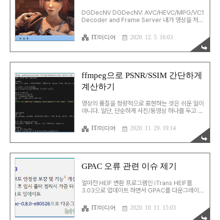
-i input.avs -c:v h264_nvenc -preset slow
-rc constqp -g..
DGDecNV DGDecNV: AVC/HEVC/MPG/VC1
Decoder and Frame Server 내가 영상을 처리
할 때 주로 쓰는 환경은 DGDecNV + AVISynth
다. 이 중 DGDecNV는 Donald Graft가 만든 유
IT/미디어
2020. 12. 5. 16:03
료 프로그램으로, nVidia의 GPU를 활용해 비디오
를 읽어준다. 비디오를 프레임 단위로 처리하기 때
문에 AVISynth로 원하는 구간에 대해서만 효과를
넣는 것도 가능하다. 유료지만 15$밖에 하지 않는
저렴한 가격은 덤이다. nVidia의 GPU만 지원하는
ffmpeg으로 PSNR/SSIM 간단하게
게 단점이지만, 어차피 지금 GPU는 nVidia가 지배
계산하기
하기 때문에 별 영향도 없다. 무엇보다도 이 프로그
램의 장점은 비디오 파일을 프레임 단위로 정확하게
읽을 수 있다는 점이다. DGIndexNV로 비디오 파..
영상의 품질을 정량적으로 표현하는 것은 쉬운 일이
아니다. 일단, 단순하게 사진/동영상 하나를 두고 품
질을 표현하는 건 불가능하다. 품질을 정량적으로
표현하려면 두 개의 사진/동영상을 두고 차이를 통
IT/미디어
2020. 11. 29. 19:14
해 이를 계산해야 한다. 이걸 표현하는 방식은
PSNR, PSNR-HVS, PSNR-HVS-M, SSIM 등등
이 있는데, 역시 가장 널리 사용되는 건 PSNR. 그런
데, PSNR은 단순히 신호 대 잡음비를 계산하기 때
문에 영상 품질을 측정할 때 한계가 있다. 그래서 이
GPAC 오류 관련 이슈 제기
를 보완하기 위해 PSNR-HVS 등의 방식이 나오기
도 한 것이다. 이 중 SSIM은 구조적 유사성을 계산
얼마전 HEIF 변환 프로그램인 iTrans HEIF를
하는 방식이다. 이 방식은 PSNR과 아예 다른 접근
3.03으로 업데이트 하면서 GPAC를 다운그레이드
방식을 사용하며, 왜곡도를 측정할 수 있다. 이 값들
했었다. 정확한 원인을 찾지는 못했지만, 뭔가 변환
을 제대로 직접 계산하려면 복잡한 지..
중에 문제가 발생하는 건 확실했기 때문이었다. 현
IT/미디어
2020. 10. 11. 15:03
상을 제대로 파악하기 위해, 시간을 들여서
mp4box를 버전별로 테스트를 해보기로 했다. 오