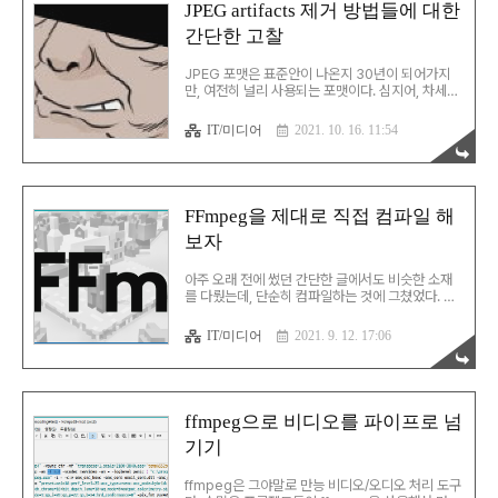
다는 것이다. 그래서 똑같이 바꾼 뒤에 인코딩을 해
JPEG artifacts 제거 방법들에 대한
보니... 실패했다... 또 다시 시작이다 싶어서 다양한
간단한 고찰
테스트를 돌려보고, 오류 리포트를 준비하고 있었
다. 그러다 뭔가 쌔한 느낌에 인코딩 확장자를 mkv
에서 mp4로 바꿔보니 아무 문제 없이 잘 인코딩된
JPEG 포맷은 표준안이 나온지 30년이 되어가지
다. 결론은 HEVC Encoder P..
만, 여전히 널리 사용되는 포맷이다. 심지어, 차세대
JPEG을 표방하는 코덱이 좀 나왔었는데, 다 나가떨
어질 때까지 JPEG는 버티고 있다. 물론, 영상을 전
IT/미디어
2021. 10. 16. 11:54
문으로 하시는 분들께는 그냥 한물 간 포맷이겠지
만, 현실세계에선 그렇지 않다. JPEG는 압축률이
꽤 뛰어나다는 장점이 있지만, artifacts라 흔히 통
칭되는 노이즈가 가장 큰 약점이다. 그리고, 나온지
오래된 포맷답게 이 artifacts를 없애는 방법들이
FFmpeg을 제대로 직접 컴파일 해
꽤 검토되었고, 대표적으로 다음 두 가지 방식이 있
보자
다. 1. 이미지 자체에서 artifacts로 인식되는 영역
제거 가장 손쉽게 접근한 방식은 파일을 읽은 뒤에
각 픽셀을 인접 픽셀들과 비교하는 것이다.
아주 오래 전에 썼던 간단한 글에서도 비슷한 소재
Paint.NET의 플러그인 중 하나인..
를 다뤘는데, 단순히 컴파일하는 것에 그쳤었다. 좀
다양한 라이브러리의 적용은 Zeranoe님이 다 알
아서 해주셨고... 참고로, AAC 인코더는 여전히 최
IT/미디어
2021. 9. 12. 17:06
종 보스 솔루션이 존재하지 않으며, 선택지마다 조
금씩 다른 특성이 있다는 점도 생각해야 한다. 1. 전
체적인 품질은 iTunes가 가장 훌륭하다는데, 모두
가 쓸 수 있는 건 아님 2. Nero AAC 인코더는
2010년으로 개발 및 수정보완이 완전히 중단됨 3.
ffmpeg으로 비디오를 파이프로 넘
원조 맛집 Fraunhofer FDK AAC는 오픈 소스이
기기
나 내가 임의로 실행파일을 배포할 수는 없음
iTunes의 품질이 가장 좋다는 평이 지배적이지만,
외국 포럼들을 다니다 보면 libfdk가 좋다는 평도
ffmpeg은 그야말로 만능 비디오/오디오 처리 도구
보인다. 나는 이중 1, 2번을 그동..