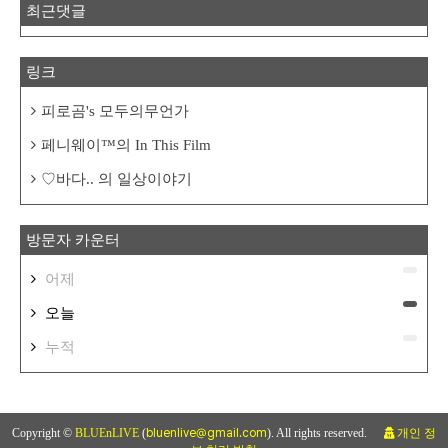
최근댓글
링크
피로곰's 모두의무언가
페니웨이™의 In This Film
♡바다.. 의 일상이야기
방문자 카운터
어제
오늘
누적
Copyright ©
BLUEnLIVE
(
bluenlive@gmail.com
). All rights reserved.
개인 정