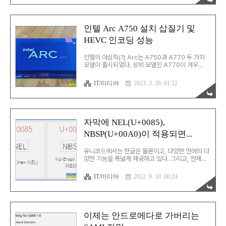
텔® QSV를 사용해서 인코딩하면 AV1 역시 HEVC
에 버금가는 인코딩 속도를 보여준다. AV1의 인코
딩 테스트는 같은 조건에서 HEVC 인코딩한 결과와
비교하는 방식으로 진행했다. 우선, HEVC 인코딩
인텔 Arc A750 설치 삽질기 및
결과물의 용량 대비 화질은 아래와 같다. 이 그래프
HEVC 인코딩 성능
는 x265, MainConcept plugin, QSV 등으로 인
코딩한 결과에 대해 용량 대비 SSIM을 정리한 결과
이다. 용량 대비 품질이 가장 높은 것들과 가장 낮은
인텔의 야심작(?) Arc는 A750과 A770 두 가지
것을 아래에 표기했는데, 사실..
모델이 출시되었다. 상위 모델인 A770이 겨우
RTX3060과의 경쟁제품인 안습의 상황이지만, 궁
금함을 참지 못하고 지르고야 말았다. 게임을 거의
IT/미디어
2023. 3. 26. 01:22
하지 않아 약간이라도 더 저렴한 제품인 A750을
구매했다. 박스 포장은 깔끔하다. 기본적으로 글카
자체가 예쁘게 나왔기 때문에 박스를 열었을 때 일
단 좀 있어보인다. 그리고 대망의 글카 본체. 설치 이
카드는 집 세컨 PC에 설치하는 것을 최종 목적으로
자막에 NEL(U+0085),
고려했다. 이 PC에는 문제(?)가 하나 있는데, 예전
NBSP(U+00A0)이 적용되면...
에 MBR 파티션으로 포맷해놓은 드라이브를 계속
사용해오고 있었던 것. 언젠간 포맷할 거란 생각만
하면서 그냥 써오고 있었는데, 드디어 벽에 부딪혔
유니코드에서는 한글은 물론이고, 다양한 언어의 다
다. 인텔 홈페이지에도 명시되어 있듯이, UEFI/..
양한 기능을 폭넓게 제공하고 있다. 그리고, 언제나
그렇듯 종종 과유불급 상황이 벌어지곤 한다. 한글
과 같은 비영어권 문자는 물론이고, 심지어 영어권
IT/미디어
2022. 9. 10. 00:24
문자 영역에서도 이런 현상을 볼 수 있다. 유니코드
에서 U+0085는 NEL(Next Line)으로 정의되어
있다. 이게 뭐냐면... EBCDIC 코드에서 기원한
New Line으로... 그냥 CR/LF와 비슷한 것이다...
그리고, U+00A0은 NBSP(No-Break Space)
이제는 안드로메다로 가버리는
로 정의되어 있다. SAMI 자막에서 흔히 볼 수 있는