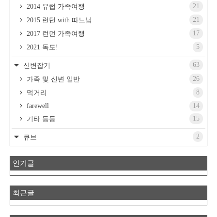
21
2014 유럽 가족여행
21
2015 런던 with 따느님
17
2017 런던 가족여행
5
2021 독도!
63
신변잡기
26
가족 및 신변 일반
8
먹거리
farewell
14
15
기타 등등
2
큐브
인기글
최근글