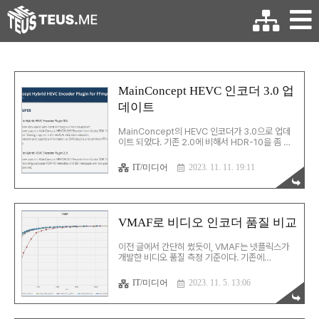
MainConcept HEVC 인코더 3.0 업
데이트
MainConcept의 HEVC 인코더가 3.0으로 업데
이트 되었다. 기존 2.0에 비해서 HDR-10을 좀 더
잘 지원하는 등의 업데이트가 있었지만, 내가 궁금
한 건 인코더 자체의 성능. 다양한 테스트를 돌려본
IT/미디어
2023. 11. 11. 19:11
결과 2.2에 비해 8bpp 영상은 압축률이 향상됨을
확인할 수 있었다. 지금도 VMAF 기준으로는
HEVC 영역에서 최고의 용량 대비 품질을 달성했는
데, 이걸 더 끌어올렸다... 10bpp 영상은 2.2와 비
교해서 거의 달라진 점이 없다. 실제 파일의 크기가
VMAF로 비디오 인코더 품질 비교
조금 달라진 걸 보면 기존 코드를 그대로 둔 건 아니
지만 8bpp처럼 가시적인 차이는 보이지 않는듯. 역
이전 글에서 간단히 썼듯이, VMAF는 넷플릭스가
시 돈 들인 값을 하는 MainConcept 인코더인 것
개발한 비디오 품질 측정 기준이다. 기존에
이다...
PSNR/SSIM을 통해 비교해봤던 비디오 인코더들
을 VMAF로 비교해보기로 했다. 하는 김에 기존의
IT/미디어
2023. 11. 5. 13:06
비디오 소스인 [Sintel]과는 다른 소스를 사용해보
기로 했다. CG만을 사용한 비디오와 실사 영화는
아무래도 다른 특성이 나타나는 것 같기도 하고. 언