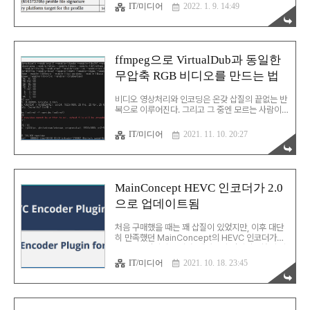
등까지 거의 모든 포맷에 해당된다. 심지어 그동안
IT/미디어
2022. 1. 9. 14:49
Exif를 지원하지 않던 PNG도 1.2(2017년 7월)부
터 이를 지원하기 시작했다. 나온지 무척 오래 된 규
격이라 이 바닥 엔지니어라면 누구나 손쉽고 정확하
게 다룰 수 있는 규격... 이기는 개뿔... 실제로 데이터
를 만나보면 결코 이게 쉽지가 않다. Exif WebP 이
ffmpeg으로 VirtualDub과 동일한
미지에 포함된 Exif 데이터는 다음과 같은 형식으로
무압축 RGB 비디오를 만드는 법
저장되어야 한다. WebP 파일에서 Exif 데이터는
EXIF 문자열 뒤에 Exif 영역의 길이가 4바이트
Little endian으로 저장된다. Exif 데이터는..
비디오 영상처리와 인코딩은 온갖 삽질의 끝없는 반
복으로 이루어진다. 그리고 그 중엔 모르는 사람이
보면 도저히 이해를 할 수 없는 작업들이 넘쳐난다.
VirtualDub2를 이용하면 무압축 RGB 포맷의 AVI
IT/미디어
2021. 11. 10. 20:27
동영상을 만들 수 있다. YUV 변환 따윈 전혀 하지
않은 그야말로 무식한 RGB raw 데이터가 저장된
비디오 파일을 손쉽게 만들 수 있는 것이다. 물론 이
런 파일은 대부분의 사용자들에겐 파일 크기만 무식
하게 크지 아무 쓸모도 없다. 하지만, 이 바닥에서 일
MainConcept HEVC 인코더가 2.0
을 하다보면 반드시 이런 파일을 만들어야 할 때가
으로 업데이트됨
틀림 없이 나타난다. 각설하고, VirtualDub로 이 작
업을 하면 문제가 하나 있는데, 많은 입력 파일을 배
치 처리하기가 어렵다는 것이다. 물론 배치 처리 기
처음 구매했을 때는 꽤 삽질이 있었지만, 이후 대단
능이 있긴 한데, 결국 일일이 ..
히 만족했던 MainConcept의 HEVC 인코더가
2.0으로 업데이트 됐다. 재빠르게 업데이트한 뒤에
릴리즈 노트를 읽어보니 뭔가 변화가 있었다. 일단
IT/미디어
2021. 10. 18. 23:45
MainConcept의 SDK 버전이 12.x에서 13.1로
업데이트 되었다. 이 부분은 13.x의 업데이트 내역
이 공개되어있지 않아 그러려니 하지만, 뭐가 달라
져도 달라졌겠지... 중요한 것은 인자가 하나 바뀌었