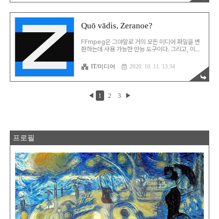
류 현상 식별 테스트 조건과 목표는 다음과 같이 구
성했다. 1. 아이폰으로 촬영한 HEIF 파일들을 변환
하면서 문제 추적 2. 공식 사이트에서 다운받은 버
Quō vādis, Zeranoe?
전과 직접 컴파일한 버전을 모두 테스트 3. 목표는
깃헙에 공개된 릴리즈 번호를 기준으로 문제가 발생
FFmpeg은 그야말로 거의 모든 미디어 파일을 변
한 첫 릴리즈를 찾는 것 일단, 모든 mp4box가 사
환하는데 사용 가능한 만능 도구이다. 그리고, 이를
진들의 정보를 이상 없이 읽어냈다. 문제가 발생하
윈도우에서 쉽게 활용할 수 있도록 Zeranoe라는
는 HEIF에서도 아래와 같이 정보를 제대로 읽는다.
분이 정기적으로 릴리즈 버전을 공개해왔다. 원한다
m..
IT/미디어
2020. 10. 11. 13:34
면 직접 컴파일할 수도 있고, 컴파일을 지원하는 도
구들도 있지만, 쉬운 일이 아니다... 그런데, 얼마 전
Zeranoe가 배포를 중단하고, 자신의 사이트를 폐
쇄하겠다는 공지를 했다. Zeranoe @Zeranoe ·9
◀
1
2
3
▶
월 1일 http://ffmpeg.zeranoe.com will close
on Sep 18, 2020, and all builds will be
removed. If you're using Zeranoe
@FFmpeg Builds in your product, please
ensure th..
프로필