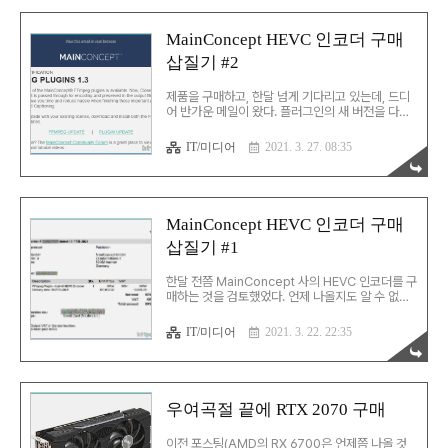
존의 모든 플러그인을 죄다 제거한 뒤에 PC를 리부
팅하고 다시 설치를 시작했다. 설치 과정에서 나오
는 PC 보호 경고 메시지는 반갑기까지 하다. 먼저
MainConcept HEVC 인코더 구매
확인해본 것은 인증 모듈이 잘 동작하는지 여부.
삽질기 #2
Error: 0이 드디어 표시됨으로써 인증 관련 문제가
없다는 점을 확인했다. 바야흐로 테스트 인코딩... 잘
된다. 이제부터 본격 인코딩 효율이나 동작속도 등
제품을 구매하고, 한달 넘게 기다리고 있는데, 드디
을 테스트할 예정.
어 반가운 메일이 왔다. 플러그인의 새 버전을 다운
받으라고 하는 것 기쁜 마음으로 다운로드 링크를
클릭하니 반가운 글자들이 보인다. 그런데, 이게 뭥
IT/미디어
2021. 3. 27. 08:35
미? User name, Password? 아무리 생각해도
계정 같은 걸 만들었던 기억이 없는데... 그래도 혹시
나 몰라 예의를 갖춰 메일로 물어봤다. 그러자 돌아
온 기계가 쓴 거라 해도 믿을 것 같는 답장. 1. 구매했
을 때 받은 메일 봐 2. 그리고 지난 버전 다운받는 링
MainConcept HEVC 인코더 구매
크 알랴줌 혹시나 내가 뭔갈 놓쳤나 싶어 바로 그 메
삽질기 #1
일을 뒤져봤지만, 당연히 계정 정보 같은 건 없다.
MainConcept 쪽의 시스템은, 다운링크는 주되,
별도의 인증 프로그램으로 인증받는 구조이다. 메일
한달 전쯤 MainConcept 사의 HEVC 인코더를 구
로 설명하니 드디어 뭔가를 보내..
매하는 것을 검토했었다. 언제 나올지도 알 수 없고,
인코더 성능을 확신할 수도 없는 Big Navi보다 이
쪽이 더 현실적인 선택이기 때문이었다. 테스트 결
IT/미디어
2021. 3. 22. 22:35
과는 상당히 만족스러웠다. 인코딩 속도는 HW 인코
더와 x264의 중간 정도였는데, 화질은 x265에 상
당히 근접하는 수준을 달성했다. 그리하여 Big
Navi를 포기하고, MainConcept HEVC 인코더
를 구매한 뒤, 당근을 통해 RTX2070으로 업그레
우여곡절 끝에 RTX 2070 구매
이드했다. 송장(Invoice)을 받고 자세히 읽어보니
회사가 다름 아닌 독일 아헨에 위치해있다. 이렇게
이전 포스팅(AMD의 RX 6700은 언제쯤 나올 것
반가울데가! 하지만, 언제나 현실은 냉혹한 것... 정