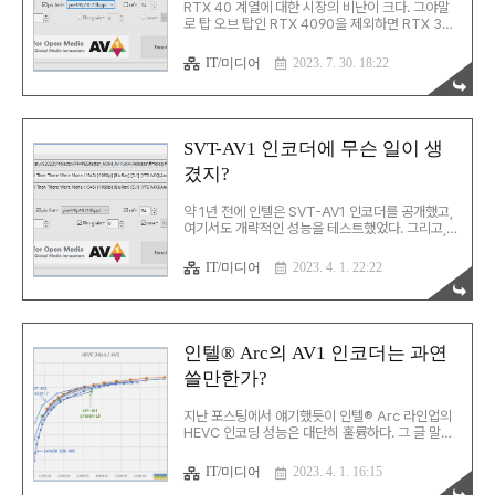
dwFileAttributes; FILETIME
RTX 40 계열에 대한 시장의 비난이 크다. 그야말
ftCreationTime; FILETIME ..
로 탑 오브 탑인 RTX 4090을 제외하면 RTX 30
계열에 비해 장점은 별로 없는데 가격은 미친듯이
비싸기 때문이다. 심지어 메모리 버스폭마저 동일
IT/미디어
2023. 7. 30. 18:22
라인업 기준으로 좁아져서 비난받지 않으면 오히려
이상할 지경이다. 전성비가 높다는 점을 제외하면
큰 장점이 없다... 그런데, 게임 성능은 게임 성능이
고... 비디오 인코딩 성능이 궁금해졌다. 인텔 Arc도
돌려본 마당에 RTX 40을 안 돌려볼 수 없고...
SVT-AV1 인코더에 무슨 일이 생
H.264 이제 nvdia도 경험이 충분히 쌓인 것 같다.
겼지?
인텔® QSV 수준의 인코딩 수준을 보여준다. 높은
용량 대비 화질을 목표로 하는 경우라도 더 이상
x264로 인코딩할 필요가 없을 것 같다. RTX 40
약 1년 전에 인텔은 SVT-AV1 인코더를 공개했고,
계열 및 인텔® QSV의 용량 ..
여기서도 개략적인 성능을 테스트했었다. 그리고,
이번에 Arc A750을 구입한 뒤 AV1에 대한 성능을
비교했었다. 그런데, 이 과정에서 예상하지 못했던
IT/미디어
2023. 4. 1. 22:22
문제가 하나 발생했었다. 바로 SVT-AV1 인코더를
업데이트한 뒤 인코딩이 제대로 되지 않았다는 것.
gitlab의 설명에도, 프로그램 자체의 도움말에도 아
무런 특이한 점은 없었지만, 아무튼 변환은 되지 않
았다. 옵션을 적용하는 방법이 뭔가 바뀌었는데, 바
인텔® Arc의 AV1 인코더는 과연
뀐 부분을 적용하거나 말거나 그냥 실패... 좌충우돌
쓸만한가?
끝에 확인한 건 SvtAv1EncApp.exe는 포기해야
되고, ffmpeg.exe 빌드 중에서 full version을 사
용해야 한다는 것. Essential version은 인코딩은
지난 포스팅에서 얘기했듯이 인텔® Arc 라인업의
되지..
HEVC 인코딩 성능은 대단히 훌륭하다. 그 글 말미
에서 얘기한 대로 AV1 인코딩 성능을 HEVC 인코
딩과 동일한 방식으로 확인해봤다. 우선 인코딩 속
IT/미디어
2023. 4. 1. 16:15
도를 확인해봤다. 인코딩 속도는 아래 표와 같다. 인