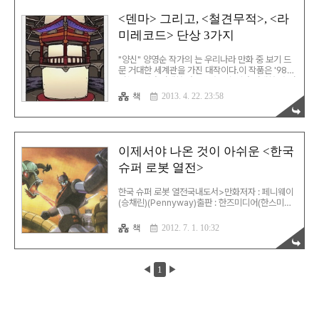
덧. 신민식 독서노트 :: 셜록홈즈 전집, 뭘로 사지?에
이 전집을 어떤 순서로 읽어야 하는지가 설명되어있
<덴마> 그리고, <철견무적>, <라
다.현재 판본 기준으로는 1-2-5-3-6-4-7-8 순으
미레코드> 단상 3가지
로 읽어야 한다(고 한다).
"양신" 양영순 작가의 는 우리나라 만화 중 보기 드
문 거대한 세계관을 가진 대작이다.이 작품은 '98년
영챔프에서 연재한 과 '08년 야후에서 연재한 와 연
결되는 작품이다. 그러다, 최근 508-511화에서 아
책
2013. 4. 22. 23:58
예 를 S.E. 형태로 정식으로 에 포함시켰다. 이 부분
에 대한 간략한 단상 4가지… 1. a catnap 16화에
나오는 첫번째 컷은 4화에 나왔던 태궁 제 3관임 2.
깨알같이 바뀐 내용이 하나 있음. 사채업자 하나의
이름이 바뀌었음. 원래는… 이랬는데, 이렇게… 제우
이제서야 나온 것이 아쉬운 <한국
가 태수로 바뀌었다. 이유는 다름이 아니라… 제우가
슈퍼 로봇 열전>
이미 에서 등장했기 때문. 3. 철견무적의 한자가 아
주 살짝 바뀐 게 아닌가 함. 원래 에서는… 행적 적
(蹟)자를 사용했는데, 에서는 이처럼… 적을 둘 곳이
한국 슈퍼 로봇 열전국내도서>만화저자 : 페니웨이
없는 무적자라고 말함..
(승채린)(Pennyway)출판 : 한즈미디어(한스미디
어) 2012.06.01상세보기 한국 애니메이션 특히,
그중에서도 로봇물의 역사는 그야말로 흑역사였다.
책
2012. 7. 1. 10:32
우리가 즐겁게 봤던 애니메이션 중에 표절의 의혹이
없는 작품은 거의 없다고 봐도 무방하다. 결국, 저작
권에 대한 개념이 잡힌 지금은 로봇물의 역사를 언
급하는 것이 조심스러운 지경에 이르렀다. 최근 한
◀
1
▶
국 애니메이션의 침몰은 이러한 흑역사와도 그리 무
관하지는 않을 것이다. 각성한 소비자가 일단 거부
감을 느끼고 접하는 장르가 성공할 수는 없는 것이
니까. 이 책은 영화/만화 블로거로 유명한