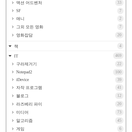
33
액션 어드벤처
SF
7
2
애니
7
그외 모든 영화
20
영화잡담
4
책
469
IT
22
구라제거기
Notepad2
100
iDevice
39
41
자작 프로그램
12
블로그
20
라즈베리 파이
73
미디어
45
알고리즘
6
게임