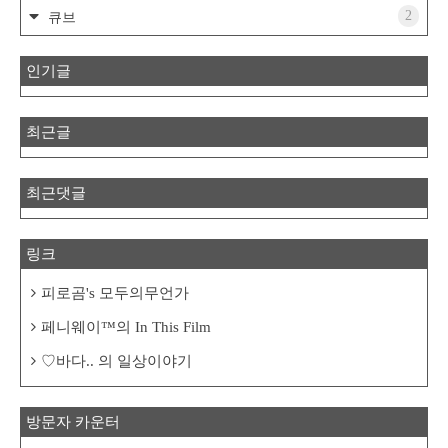
2
큐브
인기글
최근글
최근댓글
링크
피로곰's 모두의무언가
페니웨이™의 In This Film
♡바다.. 의 일상이야기
방문자 카운터