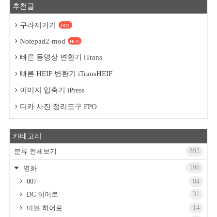
추천글
구라제거기
HOT
Notepad2-mod
HOT
빠른 동영상 변환기 iTrans
빠른 HEIF 변환기 iTransHEIF
이미지 압축기 iPress
디카 사진 정리도구 FPO
카테고리
892
분류 전체보기
198
영화
007
84
31
DC 히어로
14
마블 히어로