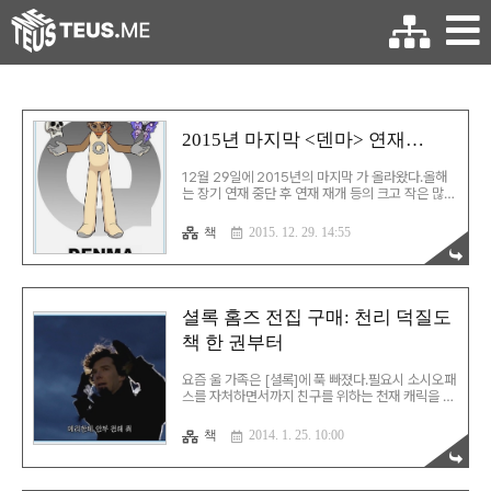
2015년 마지막 <덴마> 연재…
12월 29일에 2015년의 마지막 가 올라왔다.올해
는 장기 연재 중단 후 연재 재개 등의 크고 작은 많은
이벤트가 있었다. 관련하여 생각나는 것들을 정리해
봤다. 1. 1년 만의 연재 재개 콴의 냉장고 180화는
책
2015. 12. 29. 14:55
'14.7.29에 연재됐고, 181화는 '15.7.6에 연재됐다.
특이한 점이 하나 있는데…180화 파일은 3개로 구
성되어 있는데, 앞의 두 개의 날짜는 '14.8.5 마지막
하나는 '15.7.6이라는 점. 앞의 두개도 연재 후에 다
시 올린 것 같고, 마지막 파일은 181화 연재 재개하
셜록 홈즈 전집 구매: 천리 덕질도
면서 함께 다시 올린 듯. 2. A.E.가 챕터 뒤에만 등장
책 한 권부터
하는 게 아니었음 만드라고라 편의 A.E. 중 하나는
챕터보다 먼저 연재되었다는 걸 몇 번의 정주행 끝
에 발견했다. 3. 콴의 냉장고 편에 들어서 채색 미..
요즘 울 가족은 [셜록]에 푹 빠졌다.필요시 소시오패
스를 자처하면서까지 친구를 위하는 천재 캐릭을 어
떻게 사랑하지 않을 수 있나! 다들 좋아하지만, 특히
린이가 더욱 푹 빠진 것 같다.덕질계의 존잘로 키우
책
2014. 1. 25. 10:00
기 위해선 기초공사가 중요하다. 그래서, 질렀다. 시
간과공간사에서 나온 이 전집을 번역한 정태원 씨는
추리소설 전문 번역가라고 하니, 더욱 기대가 크다.