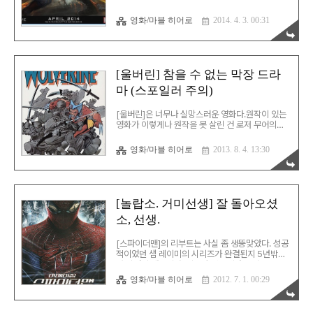
멘]으로..
화를 동시에 추구했다. 그리고, 양쪽 모두에서 상당
한 수준의 성과를 보여준다. 1. 정치 스릴러 + α 애
영화/마블 히어로
2014. 4. 3. 00:31
초에 캡틴 아메리카의 캐릭터는 2차대전 당시 미국
인들의 애국심을 고취하기 위해 만들어진 캐릭터다.
이후 다양한 변화와 시도를 통해 지금의 캐릭터 즉,
(패권주의가 아닌) 이상적인 애국심을 상징하게 됐
다. 이번 작품에서 그는 쉴드 내부의 거대한 문제를
[울버린] 참을 수 없는 막장 드라
통해 자신의 애국심을 시험받는다. 단순하게 국가와
마 (스포일러 주의)
조직에 충성을 다하며 보수적으로 싸워나가던 그가
조직 자체의 정체성에 대해 고민하는 것이다. 이러
한 타장르와 절묘하게 혼합하며 진중한 질문을 던지
[울버린]은 너무나 실망스러운 영화다.원작이 있는
는 점은 여러모로 [다크 나이트]를 연상하게 한다.
영화가 이렇게나 원작을 못 살린 건 로저 무어의
2. 액션 ..
007 영화들 이후 오랜만인 것 같다. 이 영화의 문제
는 [엑스멘3]과 원작 사이에서 방황하다 전혀 말이
영화/마블 히어로
2013. 8. 4. 13:30
안 되는 결과물이 나왔다는 것이다.원작 은 사라진
애인 마리코를 찾아가는 울버린의 여정이 중심축이
다.그래서 그의 여정은 모두 설득력이 있다. 하지만,
[울버린]에서 그는 여전히 자신이 죽인 진을 잊지 못
한다.그래서 일본으로의 여정은 굉장히 뜬금 없다.
[놀랍소. 거미선생] 잘 돌아오셨
그럼에도 불구하고, 울버린은 마리코와 동침한다.아
소, 선생.
직 진을 잊지 못하는 울버린과 애인도 있고 정략결
혼 상대도 있는 마리코의 동침은 그야말로 막장 드
라마다. 게다가, 심지어 액션도 시원찮다. 뭣 하나 마
[스파이더맨]의 리부트는 사실 좀 생뚱맞았다. 성공
음에 들지 않는 엉망인 영화였다.수퍼 히어로 영화
적이었던 샘 레이미의 시리즈가 완결된지 5년밖에
를 사랑하..
안 되었기 때문이다. 제작사 입장에서는 이 좋은 소
재를 버릴 수 없는 것이라 억지로 나오는 것이란 생
영화/마블 히어로
2012. 7. 1. 00:29
각도 좀 들었고… 하지만, 막상 뚜껑을 열어본 [어메
이징 스파이더맨]은 꽤 만족스러운 결과를 보여줬
다. 마크 웹 버전은 일단 샘 레이미 버전이 가졌던 무