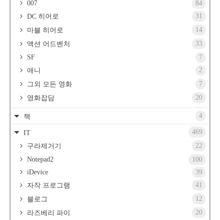
007
84
31
DC 히어로
14
마블 히어로
33
액션 어드벤처
SF
7
2
애니
7
그외 모든 영화
20
영화잡담
4
책
469
IT
22
구라제거기
Notepad2
100
iDevice
39
41
자작 프로그램
12
블로그
20
라즈베리 파이