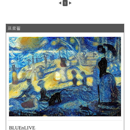
게감은 대폭 줄었다. 대신 피터 파커 개인의 영역으
◀
1
▶
로 범위를 좁혀 로맨스와 액션에 초점을 맞췄다. 그
래서, 전작들과는 꽤 다른 관점에서 영화를 볼 수 있
다. 이 영화는 멜로영화의 틀에 수퍼 히어로 소재를
대입했다고 보는 것이 타당하다. 덕분에 전작에서
보여줬던 파커-MJ의 생뚱맞은 러브라인보다는 훨
씬 설득력있는 부농부농을 보여준다. 재미있는 건,
프로필
대입한 수퍼 ..
BLUEnLIVE