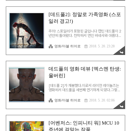
즘을 완전히 걷어내고 동양적 정서에 집중한다. 아
콰피나가 연기하는 케이티의 가족은 동양인(중국인)
이민 1.5~2세대 정도의 정서를 꼼꼼하게 묘사한다.
[데드풀2]: 정말로 가족영화 (스포
전통을 중요시하는 세대와 전통에 무관심한 세대가
일러 경고!)
함께 사는데, 그 무관심한 자녀도 중국 이름을 갖는
설정은 참으로 현실적이다. 웬우와 샹치의 관계도
이 흐름과 함께 한다. 웬우 캐릭터는 천년을 살아온
주의! 스포일러가 포함된 글입니다 캡틴 데드풀이 2
전통 그 자체이고, 샹치는 전통을 버리고 독립하는
년만에 돌아왔다. 전작에서 연인 바네사와 아름다운
젊은이를 상..
사랑을 이뤄내고야 만 수퍼 히어로 데드풀이 돌아왔
다. 전작에선 수많은 패러디, 유혈낭자, 성인개그 등
영화/마블 히어로
2018. 5. 20. 23:28
을 통해 데드풀 다운 러브스토리를 보여주더니, 이
번엔 비슷한 방식으로 가족영화를 찍었다. 그런데,
이 영화를 제대로 보려면 반드시 전편을 감상해야
한다. 전편을 보지 않으면 왜 재미있는지 알 수 없는
부분이 너무 많다. 오프닝 액션(007 영화로 치면 프
데드풀의 영화 데뷰 [엑스멘 탄생:
리 타이틀 액션) 장면이 지나가면 주제곡이 나오는
울버린]
데, 주제곡 씬은 그냥 통째로 [007] 영화의 패러디
다. 이 점을 알고 주제곡 씬을 보면 음악을 듣는 내내
폭소가 터질 지경이다. 셀린 디온의 아름답고 진지
[데드풀 2]가 개봉했다.이로서 라이언 레이놀즈는
한 노래는 오히려 웃음을 더 키워준다. "Beat i..
영화에서 데드풀을 세번째 연기하게 되었다.그렇다.
두번째가 아니다. 세번째다. 처음으로 연기했던 장
면은 일베방송MBC에서 잠시 보여줬다.다름 아닌
영화/마블 히어로
2018. 5. 20. 02:06
[복면가왕]에 특별출연 했을 때 그를 소개하던 화면
에 띄워진 바로 그 장면이었다. [엑스멘 탄생: 울버
린]은 무려 울버린의 몸에 아다만티움이 이식되는
내용이 들어가는 영화임에도 사실상 흑역사로 남은
영화이다.울버린-세이버투스 형제가 목숨을 걸고
[어벤저스: 인피니티 워] MCU 10
싸우는 이유는 알 수 없으며, 프로페서는 돌연변이
주년에 걸맞는 작품
가 돌연변이를 죽여대는데 아무 일도 안 한다. 그리