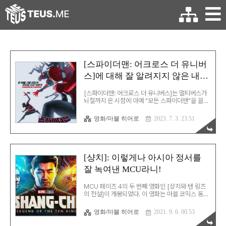
[스파이더맨: 어크로스 더 유니버
스]에 대해 잘 알려지지 않은 내용
들
[스파이더맨: 어크로스 더 유니버스]는 멀티버스가
뇌절까지 온 시점에 아예 "모든 스파이더맨"을 끌고
나와 정면승부하는 애니메이션이다. 그런데, 기가
막히게 잘 뽑아서 한시도 눈을 뗄 수가 없는 수작이
영화/마블 히어로
2023. 7. 3. 23:51
다. 이 시리즈의 제목은 1편부터 잘못 번역됐었는데,
"스파이더버스"를 "유니버스"로 번역했었다. 원래
의 제목은 스파이더맨이 아니었던 모랄레스가 스파
이더버스에 편입된다는 뜻을 내포했는데, 그 맛이
사라져버렸다. 3부작 중 2부에 해당하는 본 작품은
[샹치]: 이렇게나 아시아 정서를
전작을 보고 나서 보면 더욱 더 많은 재미를 느낄 수
잘 녹여낸 MCU라니!
있는 작품이다. 또한, 수많은 스파이더맨 사가를 집
대성한 작품 답게 온갖 스파이더맨이 다 튀어나오는
재미를 선사한다. 이 작품은 일단 시각적으로도 훌
MCU 페이즈 4의 두 번째 영화인 [샹치와 텐 링즈
륭하고 작품 자체로서 재미도 굉장하지만, 애매한
의 전설]이 개봉되었다. 이 영화는 마블 코믹스 동명
돈즈니형 PC..
의 작품/캐릭터인 샹치를 기반으로 한 영화이다. 가
장 눈에 띄는 점은 마블의 다른 장르/문화와의 결합
영화/마블 히어로
2021. 9. 6. 00:53
이 이제 아시안계 캐릭터까지 확장되었다는 것이
다.. 이 영화는 헐리우드 기존 영화들의 오리엔탈리