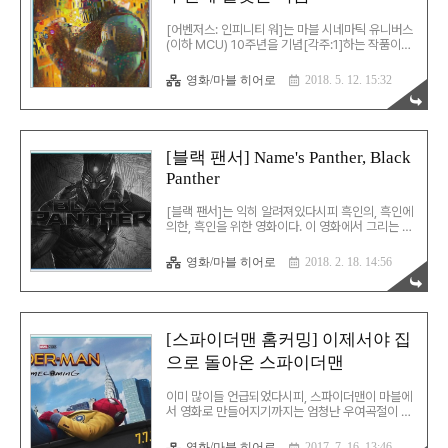
고, 데드풀이 나오긴 하는데, 굉장히 괴상하게 나온
다. 용병인 웨이드 윌슨은 칼을 엄청나게 잘 써서 사
[어벤저스: 인피니티 워]는 마블 시네마틱 유니버스
방에서 날아오는 총알을 모두 막아냄은 물론… 심지
(이하 MCU) 10주년을 기념[각주:1]하는 작품이다.
어 반으로 갈라 뒤에 ..
이 영화 얘기를 하기 전에, 잠시 시간을 10년 전으로
돌려보자… 마블은 자체적으로 영화를 제작하기로
영화/마블 히어로
2018. 5. 12. 15:32
했고, 2008년 4월 말에 [아이언맨]을 공개했다. 수
많은 시행착오를 거쳐 겨우겨우 만들어진 이 영화는
주연배우 로버트 다우니 주니어의 부활작이 되었고,
상당한 흥행을 기록했다. 하지만, 기쁨도 잠시… 3개
월 뒤에 DC 측의 걸작 [다크 나이트]가 공개되었다.
[블랙 팬서] Name's Panther, Black
이 영화는 흥행과 비평 양쪽에서 그야말로 전무후무
Panther
한 결과를 기록한 영화가 되었고, [아이언맨]은 잊혀
질 것 같았다. 그리고 10년의 시간이 흘렀다… 10년
동안 MCU에서는 많은 일들이 진행되었다. 페이즈
[블랙 팬서]는 익히 알려져있다시피 흑인의, 흑인에
3까지 진행되면서 [인피니티 워]를..
의한, 흑인을 위한 영화이다. 이 영화에서 그리는 와
칸다 왕국은 국적에 상관 없이 흑인들이 꿈꾸던 백
인에 의해 침탈당하지 않은 아프리카의 어떤 나라이
영화/마블 히어로
2018. 2. 18. 14:56
다. 영화에서도 이러한 이상을 과감하게 드러내고
묘사한다. 오프닝부터 나키아가 흑인 여성 인신매매
단과 맞서 싸우는 것으로 시작한다. 빌런으로 나오
는 킬몽거는 전 세계에서의 흑인의 해방을 꿈꾸고
이를 실현하려 든다. 트찰라의 고민도 비슷한 선상
[스파이더맨 홈커밍] 이제서야 집
에 놓여있다. 아프리카의 와칸다가 국제 평화를 위
으로 돌아온 스파이더맨
해 전면에 나서는 것이 더 나은 선택인가. 계속 숨는
것이 더 나은가. 킬몽거가 미 해군사관학교(아나폴
리스)를 수석으로 졸업한 수재라는 설정 역시 이러
이미 많이들 언급되었다시피, 스파이더맨이 마블에
한 이상의 연장선상에 있다. 이러한 접근은 우리나
서 영화로 만들어지기까지는 엄청난 우여곡절이 있
라 사람들에게도 많은 생..
었다. 포니 캐논, 캐롤코 등의 손을 거쳐 소니까지 가
는데만 해도 많은 법정 다툼이 있었고, 이 과정에서
영화/마블 히어로
2017. 7. 16. 13:46