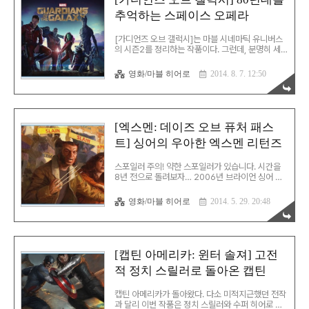
Raven. All your life, the world has tried to
추억하는 스페이스 오페라
tame you. It's time for you to be free. 넌 아
름다운 피조물이야, 레이븐. 평생 세상이 널 길들이
려고 해왔을 뿐이야. 이..
[가디언즈 오브 갤럭시]는 마블 시네마틱 유니버스
의 시즌2를 정리하는 작품이다. 그런데, 분명히 세
계관은 시네마틱 유니버스를 공유하는데, 이 영화는
기존 영화들과 뭔가 많이 다르다.기존 시리즈들은,
영화/마블 히어로
2014. 8. 7. 12:50
기본적으로 원톱 히어로물이었던 것에 비해, 이 작
품은 처음부터 팀 전체가 주인공이다.게다가, 주무
대가 지구였던 것에 비해 이 작품은 우주가 주무대
인 스페이스 오페라다. 각각의 팀원들이 어떤 과거
와 어떤 상처를 갖고 있는지를 매우 빠르고 간략하
[엑스멘: 데이즈 오브 퓨처 패스
게 묘사하는 부분은 발군이다.이 부분이 간략하게
트] 싱어의 우아한 엑스멘 리턴즈
진행된 덕분에 본문에 해당되는 내용을 충실하게 묘
사할 수 있었다. 이 영화는 기존 세계관 영화에서 느
낄 수 있는 존재론적인 진지한 고민은 덜하다.반면
스포일러 주의! 약한 스포일러가 있습니다. 시간을
에 조금 더 가볍고 유쾌하게 볼 수 있는 영화다.또한,
8년 전으로 돌려보자… 2006년 브라이언 싱어 감
영화의 전체적 코드가..
독은 [엑스멘3]의 감독직을 미루고, [수퍼맨 리턴
즈]를 감독한다.이 때 그의 목표는 클래식으로 돌아
영화/마블 히어로
2014. 5. 29. 20:48
가는 것이었다. 이것을 상징적으로 보여주는 것이
바로 오프닝… 그는 [수퍼맨 리턴즈]의 오프닝을 [수
퍼맨: 더 무비]와 비슷하면서도 살짝 업그레이드함
으로써 그점을 명확히 보여줬다. 다시, 현재로 돌아
와서…싱어는 [엑스멘: 데이즈 오브 퓨처 패스트](이
[캡틴 아메리카: 윈터 솔져] 고전
하 엑데퓨)의 오프닝을 [엑스멘](2000)의 그것과
적 정치 스릴러로 돌아온 캡틴
유사하게 구성했다.이 오프닝은 이 영화의 목표를
명확하게 보여준다.모든 전작들을 [엑스멘]으로 복
귀시킨다는 것. 이 영화의 목표는 지난 6편의 [엑스
캡틴 아메리카가 돌아왔다. 다소 미적지근했던 전작
멘]/[울버린] 시리즈를 하나의 흐름에 연결해 [엑스
과 달리 이번 작품은 정치 스릴러와 수퍼 히어로 영