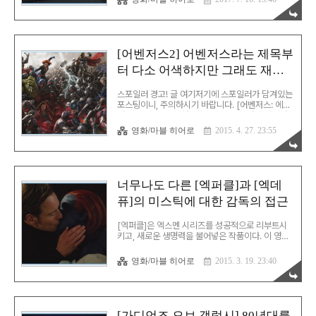
유능한 감독이 떠나는 일도 있었다.소니와 마블 픽
쳐스가 손 잡은 것 역시 [어스파]의 뜨뜻미지근한 평
이 없었으면 힘들었을 것이다. 소니의 [스파이더맨]
시리즈는 (샘 레이미, 어스파 모두) 순수한 단독 히
어로물로 구상되어 제작되었다.이에 따라 아직은 미
[어벤저스2] 어벤저스라는 제목부
숙하지만 책임감 강한 고등학생 수퍼 히어로라는 원
터 다소 어색하지만 그래도 재미
작의 코드 중에 살릴 수 없는 부분이 있었다. [스파
이더맨 홈커밍]은 제목에서 느낄 수 있듯이 이 점을
있는…
주 공략 포인트로 삼았다. 피터 파커는 아직 고등학
스포일러 경고! 글 여기저기에 스포일러가 담겨있는
생이고, 책임감도 있지만 세상일에는 미숙하다.세상
포스팅이니, 주의하시기 바랍니다. [어벤저스: 에이
을 구한답시..
지 오브 울트론](이하 [어벤저스2])는 마블 시네마
틱 유니버스의 페이즈2를 사실상 정리[각주:1]하는
영화/마블 히어로
2015. 4. 27. 23:55
영화다. 그런데, 페이즈1의 캐릭터들을 총출동시키
며 서로의 관계를 정리했던 [어벤저스]에 비해서 뭔
가 많이 어색하다. [어벤저스]의 매력이라면 서로 다
른 성격의 캐릭터들이 모여서 티격거려가며 힘을 합
치는 그림 자체였다. 그런데, [어벤저스2]는 그런 거
너무나도 다른 [엑퍼클]과 [엑데
없이 처음부터 힘을 합치고 시작하다보니 제목 자체
퓨]의 미스틱에 대한 감독의 접근
가 뭔가 어색하다. 물론, 이미 힘을 합쳐본 인물들이
또 합치는 게 뭐가 어색하냐면 할 말은 없지만… 이
영화는 기본적으로 [캡틴 아메리카: 윈터 솔져]를 잇
[엑퍼클]은 엑스멘 시리즈를 성공적으로 리부트시
는 영화다. [윈터 솔져]에서 정체가 드러난[각주..
키고, 새로운 생명력을 불어넣은 작품이다. 이 영화
이후 매튜 본 감독은 다시 [킹스맨]을 흥행시키며 재
능을 다시 한 번 뽐낸다. 그런데, 이 감독의 영화는
영화/마블 히어로
2015. 3. 19. 23:40
굉장히 재미있으면서도 뭔가 찝찝한 느낌을 버릴 수
가 없다. 다름 아닌, 여성 캐릭터에 대한 접근이 너무
나 평면적인 것이다. 이러한 점은 [엑퍼클]과 [엑데
퓨]에서 미스틱에 대한 두 감독의 접근을 보면 뚜렷
하게 볼 수 있다. You're an exquisite creature,
[가디언즈 오브 갤럭시] 80년대를