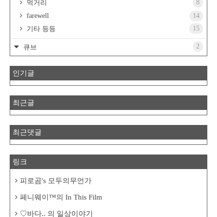
8
먹거리
farewell
14
15
기타 등등
2
큐브
인기글
최근글
최근댓글
링크
피로곰's 모두의무언가
페니웨이™의 In This Film
♡바다.. 의 일상이야기