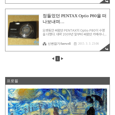
서 떠나보냈다. 새로 구입한 녀석도 역시 USB 스피
커인 iKANOO N12 USB Sound Bar.
정들었던 PENTAX Optio P80을 떠
나보내며…
오랫동안 써왔던 PENTAX의 Optio P80이 수명
을 다했다. 대략 2009년 말부터 써왔던 카메라니까
5년 넘게 써온 것 같다. 최근엔 딸아이가 이걸 쓰다
가 또 둘째에게 넘기면서 사실상 우리 가족 모두가
신변잡기/farewell
2015. 3. 3. 23:06
써본 카메라였다. 대체 이걸로 얼마나 많은 사진을
찍었나 확인해보려고 간단하게 프로그램을 하나 만
들어서 돌려봤다. 이 카메라로 처음 찍은 건 2009
년 12월 5일이었고, 수명이 다할 때까지 6,653장
◀
1
▶
의 가족 사진을 찍었다. 조만간 가족 사진 최다 촬영
의 영예(?)는 아이폰이 차지하겠지… 그동안 고생 많
았어. 덕분에 좋은 가족 사진을 많이 찍을 수 있었어.
수고했어.
프로필