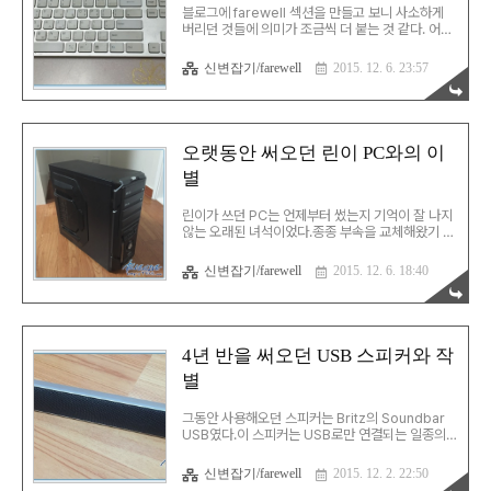
블로그에 farewell 섹션을 만들고 보니 사소하게
버리던 것들에 의미가 조금씩 더 붙는 것 같다. 어제
컴퓨터를 버리자 마자 거실 PC 키보드의 키 몇 개가
맛이 갔다.스페이스 바가 조금 애매하게 된지 한 달
신변잡기/farewell
2015. 12. 6. 23:57
쯤 지났는데, 이제 키보드의 L이 제대로 눌리지 않게
됐다. 이 키보드를 살 때는 애플 키보드랑 비슷한 디
자인에 펜타그래프 방식이라 샀었다.대략 6년 정도
는 써온 것이라 충분히 썼다고 생각하며 작별…
오랫동안 써오던 린이 PC와의 이
별
린이가 쓰던 PC는 언제부터 썼는지 기억이 잘 나지
않는 오래된 녀석이었다.종종 부속을 교체해왔기 때
문에 이력관리 같은 건 안 됐고… 여튼 이 PC는 몇
달 전부터 헤롱헤롱하다가 애매하게 복구되는 것을
신변잡기/farewell
2015. 12. 6. 18:40
반복해왔었다.그러다 드디어 엊그제 운명을 달리했
다. 메인보드/CPU를 교체하는 리뉴얼을 잠시 고민
했지만, 여러 이유로 케이스를 포함한 본체 전체를
보내기로 결정했다. 케이스는 이렇게 생긴 녀석이
다.예전엔 내가 직접 쓰던 케이스. 뚜껑을 열자 보이
4년 반을 써오던 USB 스피커와 작
는 알맹이.기념품으로 남기기 위해 CPU와 메모리
별
는 분리했다. 이제 DDR3를 지나 DDR4의 시대가
시작됐는데, 이 PC에서 사용하던 메모리는 DDR2.
그래도 무려 4GB의 충분한 용량을 자랑하던 PC였
그동안 사용해오던 스피커는 Britz의 Soundbar
다. CPU는 나름 유명했던 AMD Athlon X2
USB였다.이 스피커는 USB로만 연결되는 일종의
7750..
외장형 사운드카드 개념의 장비다. 2011년 6월에
샀으니 대략 4년 반 정도를 써왔다.그런데, 최근 수
신변잡기/farewell
2015. 12. 2. 22:50
시로 잡음을 일으키는 걸 보니 수명이 다한 것 같아