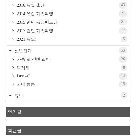
43
2010 독일 출장
21
2014 유럽 가족여행
21
2015 런던 with 따느님
17
2017 런던 가족여행
5
2021 독도!
63
신변잡기
26
가족 및 신변 일반
8
먹거리
farewell
14
15
기타 등등
2
큐브
인기글
최근글