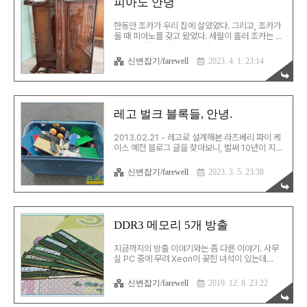
피아노 안녕
나을 것 같아서 작별... p.s. 지금 쓰는 컵은 [살인면
허] 머그컵...
한동안 조카가 우리 집에 살았었다. 그리고, 조카가
올 때 피아노를 갖고 왔었다. 세월이 흘러 조카는 학
교를 졸업하고 사회인이 되었지만, 집이 그렇게는
넓지 않아 피아노는 항상 우리와 함께 다녔다. 그동
신변잡기/farewell
2023. 4. 1. 23:14
안 이 피아노는 조카는 물론 딸아이도 쳤고, 이사를
다닐 때도 우리와 같이 다녔다. 이제 더 이상 집에 두
기도 별로이고, 그렇다고 조카가 가져갈 상황도 되
지 않아 떠나보내기로 했다. 이게 집에 온 게 15년
전인데, 이 피아노 자체는 87년에 생산된 것이라 무
레고 벌크 블록들, 안녕.
려 35년이나 된 것이라고 한다. 잘 가. 안녕.
2013.02.21 - 레고로 설계해본 라즈베리 파이 케
이스 예전 블로그 글을 찾아보니, 벌써 10년이 지난
일인데... 10년 전에 처음 라즈베리 파이를 샀을 때
케이스도 주문했지만, 레고로 만들고 싶은 생각이
신변잡기/farewell
2023. 3. 5. 23:38
들었다. 공산품으로 만들어져있는 케이스랑은 뭔가
좀 다를 것 같았다. LDD로 설계한 뒤, 레고 벌크 블
록을 사서 조립하여, 한동안 라즈베리 파이 케이스
로 잘 썼었다. 당시엔 나도 레고 조립은 접착제 쓰는
거 아니란 편견이 좀 있었는데, 후에 그걸 후회하기
DDR3 메모리 5개 방출
도 했고... 시간은 10년 넘게 흘러 아이들은 다 커서
집을 떠났고, 이제 더 이상 레고를 집에 둘 이유가 없
지금까지의 방출 이야기와는 좀 다른 이야기. 사무
어졌다. 10년이 지나면서 레고 블록들의 상태도 그
실 PC 중에 무려 Xeon이 꽂힌 녀석이 있는데
닥 좋지 않기도 했고... 아이들의 짐들을 정리하면서
DDR3 베이가 무려 6개나 들어있는 놈이다. 근데,
사실상 몇년째 방치만 되어있었..
이게 또 꽂힌 메모리는 달랑 6기가(2기가×3개)라
신변잡기/farewell
2019. 12. 8. 23:22
는 슬픈 현실… 사무실 동료 중 한 사람은 또 집에서
쓰는 PC가 DDR3를 쓰는데 베이가 2개 비어있다