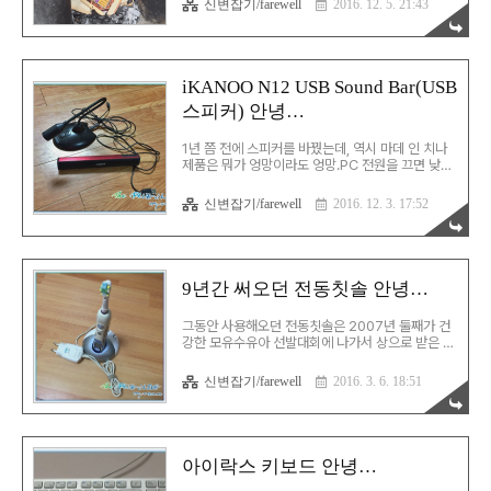
신변잡기/farewell
2016. 12. 5. 21:43
도 사읽기 시작했다. 하지만, 철이 들고 다양한 자료
를 접하면서 깨달은 것은 오역 투성이의 엉터리 책
이라는 것.심지어 같은 대놓고 까는 책이 나올 지경
이다… 워낙에 쓰레기라 언젠간 없애려 했는데, 이번
에 워낙에 훌륭하신 말씀을 하신 김에 태워 없애기
iKANOO N12 USB Sound Bar(USB
로 했다. 그런데, 막상 태우려고 하니 태울 곳을 찾는
스피커) 안녕…
것이 만만치가 않다.고심 끝에 찾은 곳은 시골 모처
의 아궁이…일단 바리바리 싸들고 시골로 향했다. 시
골에서 아궁이에 불을 붙여보지 않으면 잘 모르는
1년 쯤 전에 스피커를 바꿨는데, 역시 마데 인 치나
것이, 불 붙이는 게 결코 쉽지가 않다.지금은 라..
제품은 뭐가 엉망이라도 엉망.PC 전원을 끄면 낮은
소음이 들리고, 가끔씩 시끄러운 잡음을 내는 등 기
존에 사용하던 제품과는 수준이 다른 하품이었다.
신변잡기/farewell
2016. 12. 3. 17:52
결국 1년만에 버리기로 결정. USB 스피커는 아무래
도 여기까진가보다.메인 PC에선 로지텍 USB 스피
커를 사용하는데, 이 제품도 단종된 분위기.이 스피
커들은 USB로 사운드를 직접 받기 때문에 잡음이
전혀 없다는 장점이 있는데, 이상하게 하나씩 단종
9년간 써오던 전동칫솔 안녕…
되고 있다. 이왕 버리는 거 쓰지 않던 마이크도 함께
버리기로 했다.4년 전엔 아이들이 어려 여러모로 쓸
그동안 사용해오던 전동칫솔은 2007년 둘째가 건
모가 많았는데, 이제 쓸 일도 없고, 상태도 메롱메
강한 모유수유아 선발대회에 나가서 상으로 받은 것
롱…
이다.대략 9년 가까이 써왔으니, 정말로 오래도 써왔
다… 이 녀석이 드디어 충전이 안 되는 상태에 돌입
신변잡기/farewell
2016. 3. 6. 18:51
하여 작별…안녕. 고생 많았어…
아이락스 키보드 안녕…