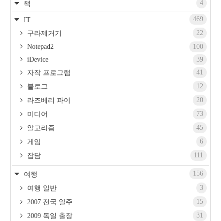
4
책
469
IT
22
구라제거기
Notepad2
100
iDevice
39
41
자작 프로그램
12
블로그
20
라즈베리 파이
73
미디어
45
알고리즘
6
게임
111
잡담
156
여행
3
여행 일반
15
2007 전국 일주
31
2009 독일 출장