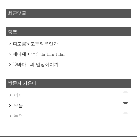
최근댓글
링크
피로곰's 모두의무언가
페니웨이™의 In This Film
♡바다.. 의 일상이야기
방문자 카운터
어제
오늘
누적