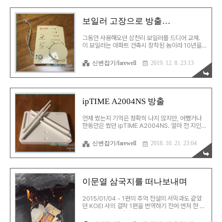
고… 마침 집에 안 쓰는 DDR3가 5개 있어 나눠주
기로 함. 잘 가. 그 동안 고생 많았어. 거기서도 열심
히 일 해.
보일러 고장으로 방출…
그동안 사용해오던 삼천리 보일러를 드디어 교체.
이 보일러는 아파트 건축시 장착된 놈이라 10년을
가볍게 넘어가는 연식의 소유자였다. 누수가 심해
확인해보니 더 이상 수리가 가능한 상태가 아니라
신변잡기/farewell
2019. 12. 8. 23:13
보일러를 방출하기로 결정했다. 기사님께 여쭤보니
삼천리는 보일러를 만든 적이 없고, 이 보일러는 롯
데에서 ODM으로 생산한 것이라고… 몇 가지 사실
을 추가적으로 확인할 수 있었음. 1. 정부에서는 콘
덴싱 보일러 설치를 권장하고, 설치시 지원금을 주
ipTIME A2004NS 방출
고 있는데, 콘덴싱 보일러의 고장율이 높은 편 2. 콘
덴싱 보일러는 열교환기가 2개라 그만큼 효율은 높
언제 썼는지 기억은 정확히 나지 않지만, 어쨌거나
으나 고장 발생 개소가 늘어났음 3. 2020년 4월부
한동안은 썼던 ipTIME A2004NS. 얼마 전 지인의
터는 신규 설치의 경우 콘덴싱 보일러를 의무적으로
네트워크 환경을 보강해주기 위해 보냈었는데, 확인
설치해야 함 4. 콘덴싱 보일러를 정부에서 정책으로
해보니 유무선 모두 고장 상태였다. 칼같은 고장 타
추진하는 이유..
신변잡기/farewell
2018. 10. 21. 23:04
이머가 있다는 비아냥을 몸소 증명이라도 하듯 전혀
손 써볼 방도가 없이 고장나버렸다. 혹시나 전원의
문제일까, 혹시 무선만이라도 따로 살릴 수 없을까
등을 고민하며 다양한 시험을 해봤지만, 역시 아무
짝에도 쓸모 없는 짓이라는 것만 재확인하여 드디어
이문열 삼국지를 떠나보내며
방출.
2015/01/04 - 1편의 추억 전설의 서막과도 같았
던 KOEI 사의 걸작 1편을 번역하기 전에 먼저 한 것
은 를 읽는 것이었다.처음으로 접한 것은 친구 집에
있던 정비석 평역이었으며, 얼마 뒤엔 이문열 평역