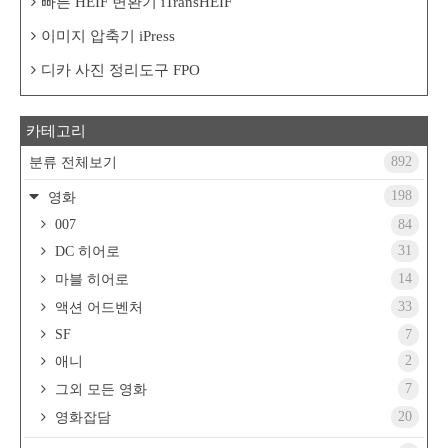
빠른 HEIF 변환기 iTransHEIF
이미지 압축기 iPress
디카 사진 정리도구 FPO
카테고리
892
분류 전체보기
198
영화
007
84
31
DC 히어로
14
마블 히어로
33
액션 어드벤처
SF
7
2
애니
7
그외 모든 영화
20
영화잡담