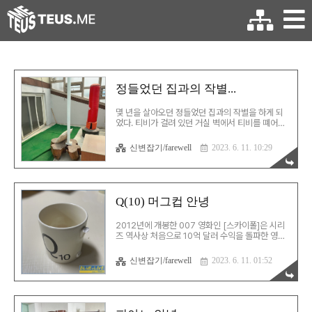
정들었던 집과의 작별...
몇 년을 살아오던 정들었던 집과의 작별을 하게 되
었다. 티비가 걸려 있던 거실 벽에서 티비를 뗴어내
니 휑하고... 그나마 싱크대는 딱히 휑하지는 않지
만... 두 아이들이 번갈아 쓰던 방에서 침대도 빠지고
신변잡기/farewell
2023. 6. 11. 10:29
책상도 빠지니 역시 허전하다... 아주 아주 가끔이지
만 샌드백을 두들기던 탑층은 뭐 그대로네... 우리
집. 고생 많았어. 나중에 또 봐.
Q(10) 머그컵 안녕
2012년에 개봉한 007 영화인 [스카이폴]은 시리
즈 역사상 처음으로 10억 달러 수익을 돌파한 영화
다. 크레이그의 007 영화 중 [카지노 로얄]과 더불
어 흥행과 평가 모두 투톱을 달리는 작품이다. 이 영
신변잡기/farewell
2023. 6. 11. 01:52
화에서 Q가 사용하는 머그컵은 Scrabble 게임의
알파벳 머그컵이다. 영화에 꽂힌 김에 당연히(?) 이
머그컵을 사서 써오고 있었다. 그런데, 사용한 지 10
년이 넘어가니 손잡이가 떨어져나갔다. 붙여서 다시
쓸까도 생각했지만 떠나가야 할 때는 보내주는 게