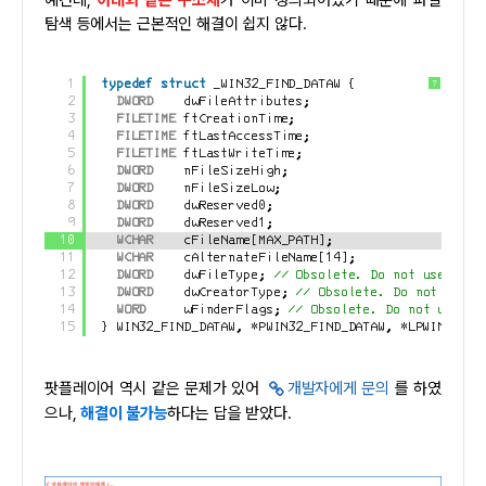
예컨데,
아래와 같은 구조체
가 이미 정의되어있기 때문에 파일
탐색 등에서는 근본적인 해결이 쉽지 않다.
1
typedef
struct
_WIN32_FIND_DATAW {
?
2
DWORD
dwFileAttributes;
3
FILETIME
ftCreationTime;
4
FILETIME
ftLastAccessTime;
5
FILETIME
ftLastWriteTime;
6
DWORD
nFileSizeHigh;
7
DWORD
nFileSizeLow;
8
DWORD
dwReserved0;
9
DWORD
dwReserved1;
10
WCHAR
cFileName[MAX_PATH];
11
WCHAR
cAlternateFileName[14];
12
DWORD
dwFileType; 
// Obsolete. Do not use.
13
DWORD
dwCreatorType; 
// Obsolete. Do not use
14
WORD
wFinderFlags; 
// Obsolete. Do not use
15
} WIN32_FIND_DATAW, *PWIN32_FIND_DATAW, *LPWIN32_FI
팟플레이어 역시 같은 문제가 있어
개발자에게 문의
를 하였
으나,
해결이 불가능
하다는 답을 받았다.