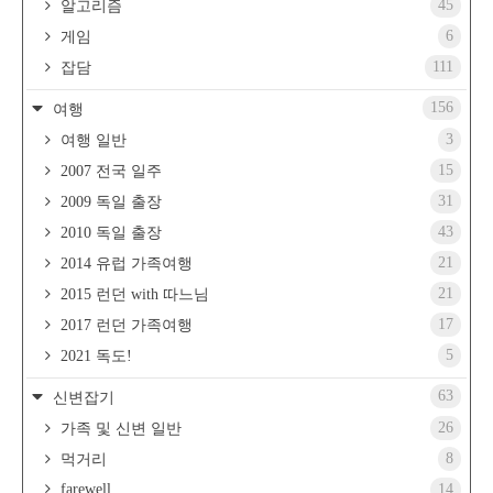
45
알고리즘
6
게임
111
잡담
156
여행
3
여행 일반
15
2007 전국 일주
31
2009 독일 출장
43
2010 독일 출장
21
2014 유럽 가족여행
21
2015 런던 with 따느님
17
2017 런던 가족여행
5
2021 독도!
63
신변잡기
26
가족 및 신변 일반
8
먹거리
farewell
14