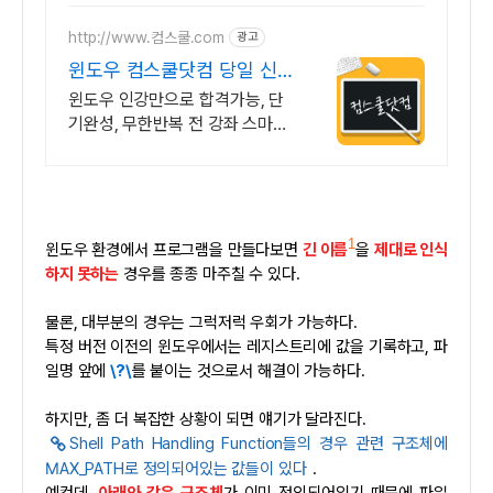
http://www.컴스쿨.com
광고
윈도우 컴스쿨닷컴 당일 신
청&결제시 기프티콘!
윈도우 인강만으로 합격가능, 단
기완성, 무한반복 전 강좌 스마트
폰 학습가능
1
윈도우 환경에서 프로그램을 만들다보면
긴 이름
을
제대로 인식
하지 못하는
경우를 종종 마주칠 수 있다.
물론, 대부분의 경우는 그럭저럭 우회가 가능하다.
특정 버전 이전의 윈도우에서는 레지스트리에 값을 기록하고, 파
일명 앞에
\
?\
를 붙이는 것으로서 해결이 가능하다.
하지만, 좀 더 복잡한 상황이 되면 얘기가 달라진다.
Shell Path Handling Function들의 경우 관련 구조체에
MAX_PATH로 정의되어있는 값들이 있다
.