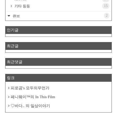
15
기타 등등
2
큐브
인기글
최근글
최근댓글
링크
피로곰's 모두의무언가
페니웨이™의 In This Film
♡바다.. 의 일상이야기