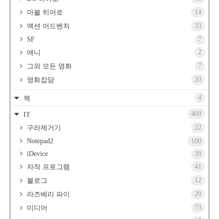
14
마블 히어로
33
액션 어드벤처
SF
7
2
애니
7
그외 모든 영화
20
영화잡담
4
책
469
IT
22
구라제거기
Notepad2
100
iDevice
39
41
자작 프로그램
12
블로그
20
라즈베리 파이
73
미디어