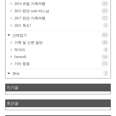
21
2014 유럽 가족여행
21
2015 런던 with 따느님
17
2017 런던 가족여행
5
2021 독도!
63
신변잡기
26
가족 및 신변 일반
8
먹거리
farewell
14
15
기타 등등
2
큐브
인기글
최근글