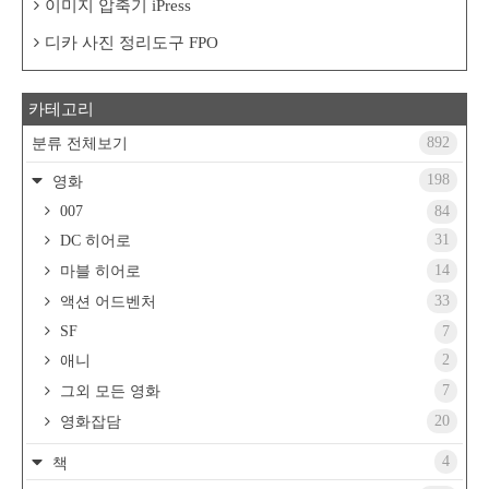
이미지 압축기 iPress
디카 사진 정리도구 FPO
카테고리
892
분류 전체보기
198
영화
007
84
31
DC 히어로
14
마블 히어로
33
액션 어드벤처
SF
7
2
애니
7
그외 모든 영화
20
영화잡담
4
책