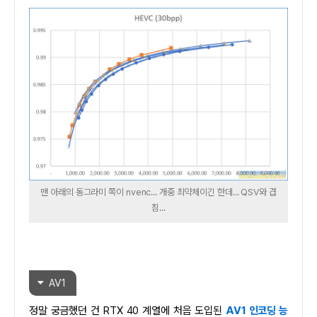
맨 아래의 동그라미 쪽이 nvenc... 개중 최약체이긴 한데... QSV와 겹
침...
AV1
정말 궁금했던 건 RTX 40 계열에 처음 도입된
AV1 인코딩 능