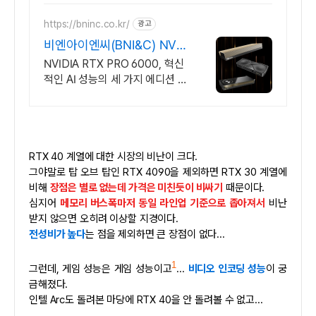
https://bninc.co.kr/
광고
비엔아이엔씨(BNI&C) NVI
DIA 공식 파트너
NVIDIA RTX PRO 6000, 혁신
적인 AI 성능의 세 가지 에디션 출
시
RTX 40 계열에 대한 시장의 비난이 크다.
그야말로 탑 오브 탑인 RTX 4090을 제외하면 RTX 30 계열에
비해
장점은 별로 없는데 가격은 미친듯이 비싸기
때문이다.
심지어
메모리 버스폭마저 동일 라인업 기준으로 좁아져서
비난
받지 않으면 오히려 이상할 지경이다.
전성비가 높다
는 점을 제외하면 큰 장점이 없다...
1
그런데, 게임 성능은 게임 성능이고
...
비디오 인코딩 성능
이 궁
금해졌다.
인텔 Arc도 돌려본 마당에 RTX 40을 안 돌려볼 수 없고...