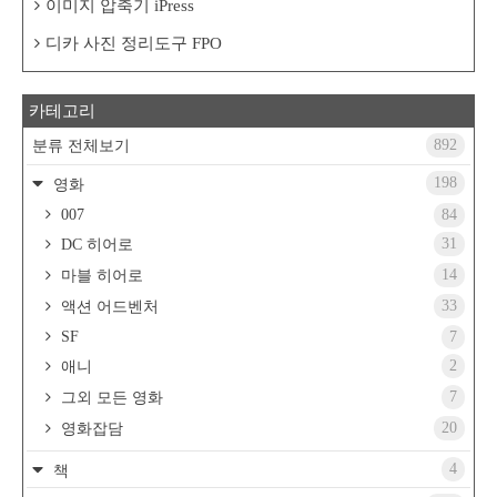
이미지 압축기 iPress
디카 사진 정리도구 FPO
카테고리
892
분류 전체보기
198
영화
007
84
31
DC 히어로
14
마블 히어로
33
액션 어드벤처
SF
7
2
애니
7
그외 모든 영화
20
영화잡담
4
책