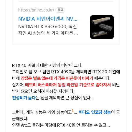
https://bninc.co.kr/
광고
NVIDIA 비엔아이엔씨 NVID
IA 공식 파트너
NVIDIA RTX PRO 6000, 혁신
적인 AI 성능의 세 가지 에디션 출
시
RTX 40 계열에 대한 시장의 비난이 크다.
그야말로 탑 오브 탑인 RTX 4090을 제외하면 RTX 30 계열에
비해
장점은 별로 없는데 가격은 미친듯이 비싸기
때문이다.
심지어
메모리 버스폭마저 동일 라인업 기준으로 좁아져서
비난
받지 않으면 오히려 이상할 지경이다.
전성비가 높다
는 점을 제외하면 큰 장점이 없다...
1
그런데, 게임 성능은 게임 성능이고
...
비디오 인코딩 성능
이 궁
금해졌다.
인텔 Arc도 돌려본 마당에 RTX 40을 안 돌려볼 수 없고...