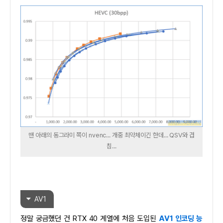
맨 아래의 동그라미 쪽이 nvenc... 개중 최약체이긴 한데... QSV와 겹
침...
AV1
정말 궁금했던 건 RTX 40 계열에 처음 도입된
AV1 인코딩 능