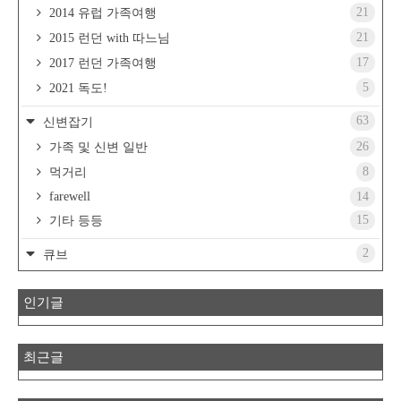
21
2014 유럽 가족여행
21
2015 런던 with 따느님
17
2017 런던 가족여행
5
2021 독도!
63
신변잡기
26
가족 및 신변 일반
8
먹거리
farewell
14
15
기타 등등
2
큐브
인기글
최근글