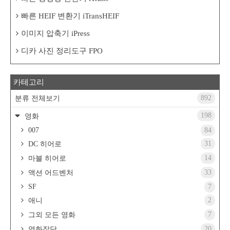
빠른 HEIF 변환기 iTransHEIF
이미지 압축기 iPress
디카 사진 정리도구 FPO
카테고리
892
분류 전체보기
198
영화
007
84
31
DC 히어로
14
마블 히어로
33
액션 어드벤처
SF
7
2
애니
7
그외 모든 영화
20
영화잡담