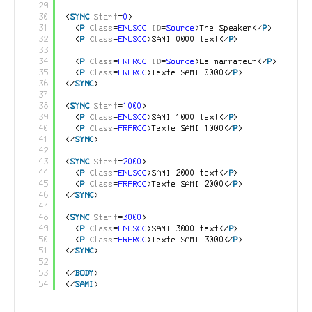
29
30
<
SYNC
Start
=
0
>
31
<
P
Class
=
ENUSCC
ID
=
Source
>The Speaker</
P
>
32
<
P
Class
=
ENUSCC
>SAMI 0000 text</
P
>
33
34
<
P
Class
=
FRFRCC
ID
=
Source
>Le narrateur</
P
>
35
<
P
Class
=
FRFRCC
>Texte SAMI 0000</
P
>
36
</
SYNC
>
37
38
<
SYNC
Start
=
1000
>
39
<
P
Class
=
ENUSCC
>SAMI 1000 text</
P
>
40
<
P
Class
=
FRFRCC
>Texte SAMI 1000</
P
>
41
</
SYNC
>
42
43
<
SYNC
Start
=
2000
>
44
<
P
Class
=
ENUSCC
>SAMI 2000 text</
P
>
45
<
P
Class
=
FRFRCC
>Texte SAMI 2000</
P
>
46
</
SYNC
>
47
48
<
SYNC
Start
=
3000
>
49
<
P
Class
=
ENUSCC
>SAMI 3000 text</
P
>
50
<
P
Class
=
FRFRCC
>Texte SAMI 3000</
P
>
51
</
SYNC
>
52
53
</
BODY
>
54
</
SAMI
>