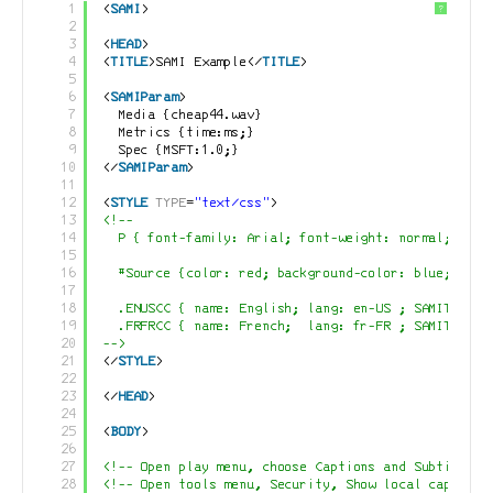
1
<
SAMI
>
?
2
3
<
HEAD
>
4
<
TITLE
>SAMI Example</
TITLE
>
5
6
<
SAMIParam
>
7
Media {cheap44.wav}
8
Metrics {time:ms;}
9
Spec {MSFT:1.0;}
10
</
SAMIParam
>
11
12
<
STYLE
TYPE
=
"text/css"
>
13
<!--
14
P { font-family: Arial; font-weight: normal; colo
15
16
#Source {color: red; background-color: blue; font
17
18
.ENUSCC { name: English; lang: en-US ; SAMIType: 
19
.FRFRCC { name: French;  lang: fr-FR ; SAMIType: 
20
-->
21
</
STYLE
>
22
23
</
HEAD
>
24
25
<
BODY
>
26
27
<!-- Open play menu, choose Captions and Subtiles, 
28
<!-- Open tools menu, Security, Show local captions