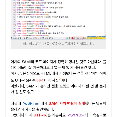
아... 네... UTF-16을 사용하면... 문제가 없긴 하죠... 네...
어차피 SAMI의 코드 페이지가 정확히 명시된 것도 아닌데다, 플
레이어들이 잘 지원하다보니 별 문제 없이 사용되긴 했다.
하지만, 본질적으로 HTML에서 파생됐다는 점을 생각하면 적어
2
도 UTF-16은 좀
어색
한 게 사실
이다.
어쨌거나, SAMI가 온라인 전용 포맷도 아니니 이런 건 별 문제
가 될 일도 없고...
최근에
SRTier
에서
SAMI 자막 변환에 실패
했다는 댓글이
올라와서 자막을 확인해봤다.
그랬더니 아예
UTF-16
은 기본이요,
<SYNC>
태그 속성으로