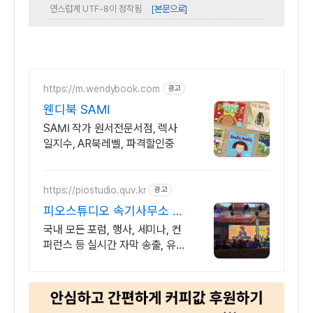
연스럽게 UTF-8이 정착됨
[본문으로]
https://m.wendybook.com
광고
웬디북 SAMI
SAMI 작가 원서전문서점, 렉사
일지수, AR북레벨, 파격할인중
https://piostudio.quv.kr
광고
피오스튜디오 속기사무소 실
시간 자막송출 전문업체
국내 모든 포럼, 행사, 세미나, 컨
퍼런스 등 실시간 자막 송출, 유튜
브 동시송출 속기사 2인 지원 시
간당 150,000원부터