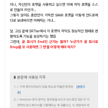
아니, 자신만의 포맷을 사용하고 싶으면 아예 자막 포맷을 스스
로 만들어 쓰던가...
그렇지 않아도 혼란만이 가득한 SAMI 포맷을 이렇게 안드로메
다로 보내버리면 어쩌자는 거냐...
덧. 고심 끝에 SRTier에서 이 포맷의 자막도 정상적인 형태로 변
환하도록 기능을 보강하기는 했음
그런데,
끝 표시가 End인 근거는 뭘까? 누군가가 끝 표시로
Stop을 또 사용하면 그 땐 뭘 어떻게 해야 하지?
이게 명시되어있지 않을 정도로 허술한 포맷임
[본문으
로]
html/xml 등의 문서는 앞부분을 ASCII 코드로만 읽은 뒤 이
영역에 코드 페이지를 기록해두는 게 국룰이고, 이 과정에서 자