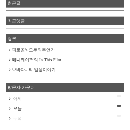
최근글
최근댓글
링크
피로곰's 모두의무언가
페니웨이™의 In This Film
♡바다.. 의 일상이야기
방문자 카운터
어제
오늘
누적