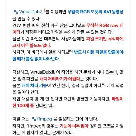
1
VirtualDub2
를 이용하면
무압축 RGB 포맷의 AVI 동영상
을 만들 수 있다.
YUV 변환 따윈 전혀 하지 않은 그야말로
무식한 RGB raw 데
이터
가 저장된 비디오 파일을 손쉽게 만들 수 있는 것이다.
물론 이런 파일은 대부분의 사용자들에겐
파일 크기만 무식하게
크지 아무 쓸모도 없다
.
하지만, 이 바닥에서 일을 하다보면
반드시 이런 파일을 만들어야
할 때가 틀림 없이 나타난다
.
각설하고, VirtualDub로 이 작업을 하면 문제가 하나 있는데, 많
은 입력 파일을
배치 처리하기가 어렵다
는 것이다.
물론
배치 처리 기능
이 있긴 한데, 결국 일일이 하나씩 배치 작업
을 걸어야 한다.
작업 대상이 몇 개 안 된다면 대단히 훌륭한 기능이지만,
파일이
한 100개 쯤
된다면 뭐...
이럴 때는
ffmpeg
을 활용하는 편이 더 낫다.
하지만, ffmpeg의 경우는
기능이 너무 많아
정확한 포맷을 지정
하는 게 쉽지가 않다는 문제가 있다.