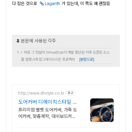
다 잡은 것으로
Lagarith
가 있는데, 이 쪽도 꽤 괜찮음
바로 그 전설의 VirtualDub이 개발 중단된 이후 오픈된 소스
를 엄청나게 업그레이드시킨 프로젝트
[본문으로]
http://www.dhstyle.co.kr
광고
도어커버 디에이치스타일 나
만의 셀프 드레스업 용품
프리미엄 벨벳 도어커버, 가죽 도
어커버, 맞춤제작, 대쉬보드커버,
스크레치방지