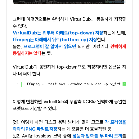
그런데 이것만으로는 완벽하게 VirtualDub과 동일하게 저장할
수 없다.
VirtualDub는 위부터 아래로(top-down) 저장
하는데 반해,
ffmpeg는 아래에서 위로(bottom-up) 저장
한다.
물론,
프로그램이 잘 알아서 읽으면
되지만, 어쨌거나
완벽하게
동일하지는 않다
는 뜻.
VirtualDub과 동일하게 top-down으로 저장하려면 옵션을 하
나 더 써야 한다.
1
ffmpeg -i test.avs -vcodec rawvideo -pix_fmt rgb24 -
?
이렇게 변환하면 VirtualDub의 무압축 RGB와 완벽하게 동일한
포맷으로 저장할 수 있다.
덧1. 이렇게 하면 디스크 용량 낭비가 많이 크므로
각 프레임을
각각의 PNG 파일로 저장
하는 게 쪼금은 더 효율적일 듯
덧2. AVI용 lossless 코덱 중에
성능과 압축률 두 마리 토끼
를