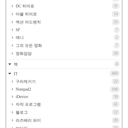
31
DC 히어로
14
마블 히어로
33
액션 어드벤처
SF
7
2
애니
7
그외 모든 영화
20
영화잡담
4
책
469
IT
22
구라제거기
Notepad2
100
iDevice
39
41
자작 프로그램
12
블로그
20
라즈베리 파이