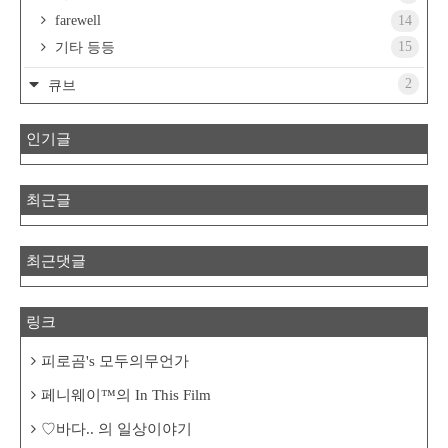
farewell
14
15
기타 등등
2
큐브
인기글
최근글
최근댓글
링크
피로곰's 모두의무언가
페니웨이™의 In This Film
♡바다.. 의 일상이야기