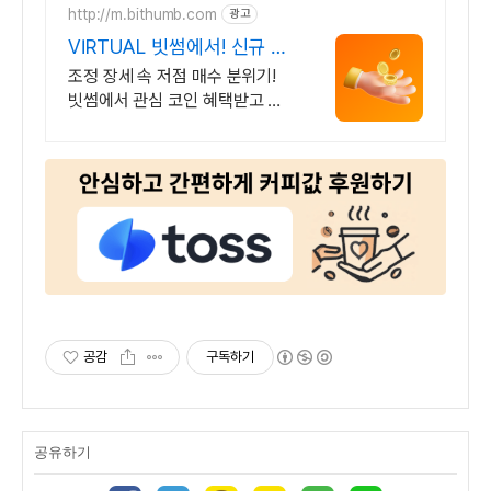
http://m.bithumb.com
광고
VIRTUAL 빗썸에서! 신규 가
입 시 5만원 혜택
조정 장세 속 저점 매수 분위기!
빗썸에서 관심 코인 혜택받고 첫
거래하세요
공감
구독하기
공유하기