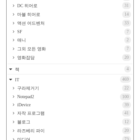
31
DC 히어로
14
마블 히어로
33
액션 어드벤처
SF
7
2
애니
7
그외 모든 영화
20
영화잡담
4
책
469
IT
22
구라제거기
Notepad2
100
iDevice
39
41
자작 프로그램
12
블로그
20
라즈베리 파이
73
미디어