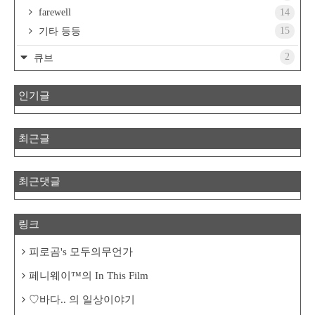
farewell
14
15
기타 등등
2
큐브
인기글
최근글
최근댓글
링크
피로곰's 모두의무언가
페니웨이™의 In This Film
♡바다.. 의 일상이야기