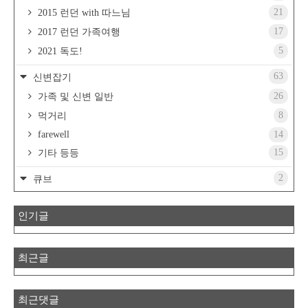
21
2015 런던 with 따느님
17
2017 런던 가족여행
5
2021 독도!
63
신변잡기
26
가족 및 신변 일반
8
먹거리
farewell
14
15
기타 등등
2
큐브
인기글
최근글
최근댓글