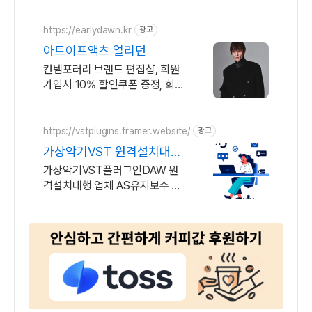
https://earlydawn.kr
광고
아트이프액츠 얼리던
컨템포러리 브랜드 편집샵, 회원
가입시 10% 할인쿠폰 증정, 회원
등급별 혜택
https://vstplugins.framer.website/
광고
가상악기VST 원격설치대행
가상악기플러그인 원격설치
가상악기VST플러그인DAW 원
대행
격설치대행 업체 AS유지보수 보
장/24시간 상담 가상악기VST플
러그인DAW 원격설치대행 전문
업체/AS 유지보수 보장/24시간
상담