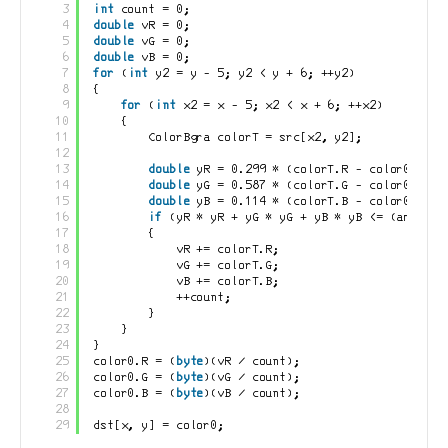
3
int
 count = 0;
4
double
 vR = 0;
5
double
 vG = 0;
6
double
 vB = 0;
7
for
(
int
y2 = y - 5; y2 < y + 6; ++y2)
8
{
9
for
(
int
x2 = x - 5; x2 < x + 6; ++x2)
10
{
11
ColorBgra colorT = src[x2, y2];
12
13
double
yR = 0.299 * (colorT.R - color0.R);
14
double
yG = 0.587 * (colorT.G - color0.G);
15
double
yB = 0.114 * (colorT.B - color0.B);
16
if
(yR * yR + yG * yG + yB * yB <= (amount 
17
{
18
vR += colorT.R;
19
vG += colorT.G;
20
vB += colorT.B;
21
++count;
22
}
23
}
24
}
25
color0.R = (
byte
)(vR / count);
26
color0.G = (
byte
)(vG / count);
27
color0.B = (
byte
)(vB / count);
28
29
dst[x, y] = color0;