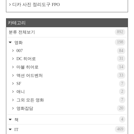
디카 사진 정리도구 FPO
카테고리
892
분류 전체보기
198
영화
007
84
31
DC 히어로
14
마블 히어로
33
액션 어드벤처
SF
7
2
애니
7
그외 모든 영화
20
영화잡담
4
책
469
IT