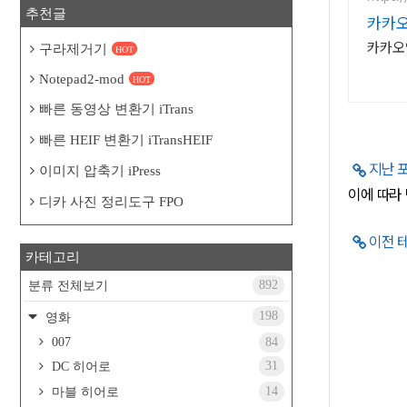
추천글
카카오
카카오
구라제거기
HOT
Notepad2-mod
HOT
빠른 동영상 변환기 iTrans
빠른 HEIF 변환기 iTransHEIF
지난 
이미지 압축기 iPress
이에 따
디카 사진 정리도구 FPO
이전 
카테고리
892
분류 전체보기
198
영화
007
84
31
DC 히어로
14
마블 히어로