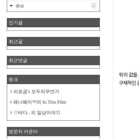
2
큐브
인기글
최근글
최근댓글
위의 값
링크
구체적인
피로곰's 모두의무언가
페니웨이™의 In This Film
♡바다.. 의 일상이야기
방문자 카운터