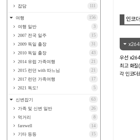
111
잡담
156
여행
인코더
3
여행 일반
15
2007 전국 일주
x264
31
2009 독일 출장
43
2010 독일 출장
우선 x2
21
2014 유럽 가족여행
최고 화질
21
2015 런던 with 따느님
각 인코
17
2017 런던 가족여행
5
2021 독도!
63
신변잡기
26
가족 및 신변 일반
8
먹거리
farewell
14
15
기타 등등