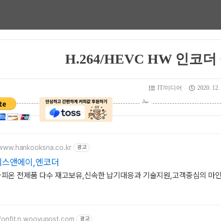
H.264/HEVC HW 인코
IT/미디어
2020. 12. 
/www.hankooksna.co.kr
광고
에스앤에이,엔코더
카피온 전제품 다수 재고보유,신속한 납기대응과 기술지원,고객중심의 마인
//onfit.n.wooyupost.com
광고