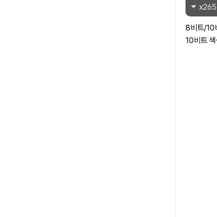
x265
8비트/1
10비트 