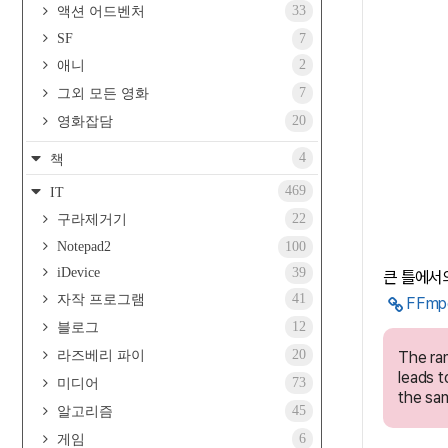
33
액션 어드벤처
SF
7
2
애니
7
그외 모든 영화
20
영화잡담
4
책
469
IT
22
구라제거기
Notepad2
100
iDevice
39
큰 틀에
41
자작 프로그램
FFm
12
블로그
20
라즈베리 파이
The ran
leads t
73
미디어
the sam
45
알고리즘
6
게임