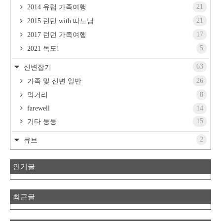
21
2014 유럽 가족여행
21
2015 런던 with 따느님
17
2017 런던 가족여행
5
2021 독도!
63
신변잡기
26
가족 및 신변 일반
8
먹거리
farewell
14
15
기타 등등
2
큐브
인기글
최근글