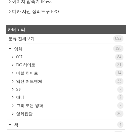
이미지 압축기 iPress
디카 사진 정리도구 FPO
카테고리
892
분류 전체보기
198
영화
007
84
31
DC 히어로
14
마블 히어로
33
액션 어드벤처
SF
7
2
애니
7
그외 모든 영화
20
영화잡담
4
책