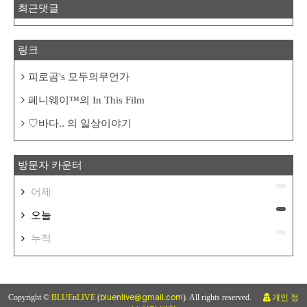
최근댓글
링크
피로곰's 모두의무언가
페니웨이™의 In This Film
♡바다.. 의 일상이야기
방문자 카운터
어제
오늘
누적
Copyright ©
BLUEnLIVE
(
bluenlive@gmail.com
). All rights reserved.
개인 정