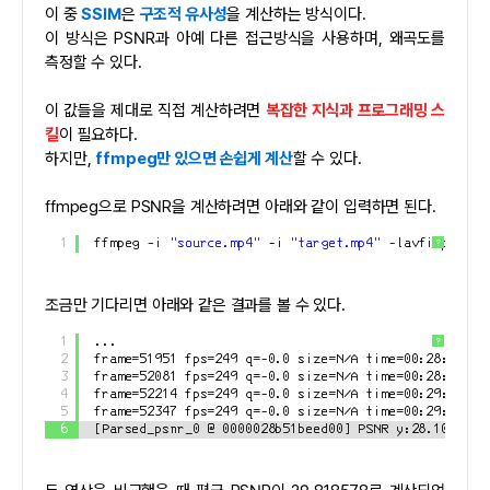
이 중
SSIM
은
구조적 유사성
을 계산하는 방식이다.
이 방식은 PSNR과 아예 다른 접근방식을 사용하며, 왜곡도를
측정할 수 있다.
이 값들을 제대로 직접 계산하려면
복잡한 지식과 프로그래밍 스
킬
이 필요하다.
하지만,
ffmpeg만 있으면 손쉽게 계산
할 수 있다.
ffmpeg으로 PSNR을 계산하려면 아래와 같이 입력하면 된다.
1
ffmpeg -i 
"source.mp4"
-i 
"target.mp4"
-lavfi psnr -
?
조금만 기다리면 아래와 같은 결과를 볼 수 있다.
1
...
?
2
frame=51951 fps=249 q=-0.0 size=N/A time=00:28:53.90
3
frame=52081 fps=249 q=-0.0 size=N/A time=00:28:58.27
4
frame=52214 fps=249 q=-0.0 size=N/A time=00:29:02.71
5
frame=52347 fps=249 q=-0.0 size=N/A time=00:29:07.11
6
[Parsed_psnr_0 @ 0000028b51beed00] PSNR y:28.103161 