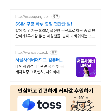
http://m.coupang.com
광고
SSIM 쿠팡 하루 종일 편안한 발!
발에 착 감기는 SSIM, 푹신한 쿠션으로 하루 종일 편
안하게! 무게감 없는 여성샌들, 발이 가벼워지는 초경
량 샌들을 만나보세요.
http://www.iscu.ac.kr
광고
서울사이버대학교 컴퓨터공
학과 2026 가을학기 신편입
IT인력 양성, IT 관련 국가 및 국
생
제자격증 교육실시, 사이버대 신
입생 수 1위 장학금 지급 1위, 학
사 석사 박사 온라인복수학위까
지