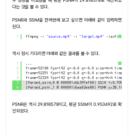
두 영상을 비교했을 때 평균 PSNR이 29.818578로 계산되었
다는 것을 볼 수 있다.
PSNR과 SSIM을 한꺼번에 보고 싶으면 아래와 같이 입력하면
된다.
1
ffmpeg -i 
"source.mp4"
-i 
"target.mp4"
-lavfi  
"[0:v
?
역시 잠시 기다리면 아래와 같은 결과를 볼 수 있다.
1
...
?
2
frame=52180 fps=142 q=-0.0 q=-0.0 size=N/A time=00:2
3
frame=52251 fps=142 q=-0.0 q=-0.0 size=N/A time=00:2
4
frame=52324 fps=142 q=-0.0 q=-0.0 size=N/A time=00:2
5
[Parsed_ssim_0 @ 000001c6b347ef00] SSIM Y:0.936938 (
6
[Parsed_psnr_1 @ 000001c6aa02ee80] PSNR y:28.103161 
PSNR은 역시 29.818578이고, 평균 SSIM이 0.953492로 확
인되었다.